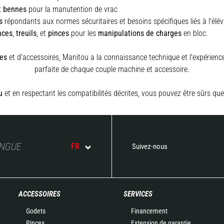
t bennes
pour la manutention de vrac
s
répondants aux normes sécuritaires et besoins spécifiques liés à l'élé
nces
,
treuils
,
et
pinces
pour les
manipulations de charges
en bloc.
es
et d'accessoires, Manitou a la connaissance technique et l'expérience 
parfaite de chaque couple machine et accessoire.
u
et en respectant les compatibilités décrites, vous pouvez être sûrs que
ANGUE
FR
Suivez-nous
ACCESSOIRES
SERVICES
Godets
Financement
Pinces
Extension de garantie