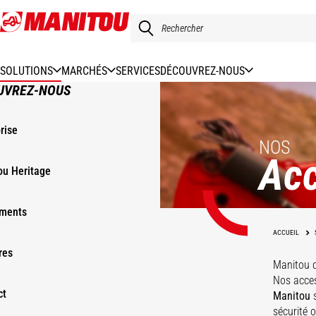
Aller
au
contenu
principal
SOLUTIONS
MARCHÉS
SERVICES
DÉCOUVREZ-NOUS
UVREZ-NOUS
rise
NOS
Acc
ou Heritage
ments
ACCUEIL
res
Manitou 
Nos acces
ct
Manitou
s
sécurité 