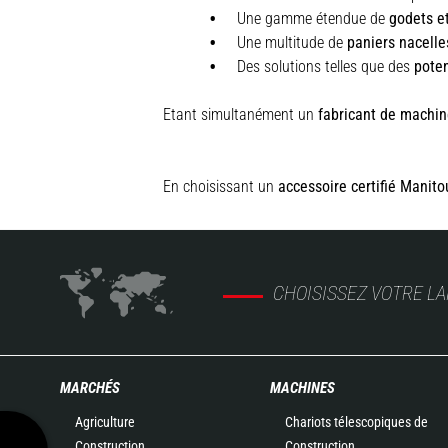
Une gamme étendue de
godets e
Une multitude de
paniers nacelle
Des solutions telles que des
pote
Etant simultanément un
fabricant de machin
En choisissant un
accessoire certifié Manito
CHOISISSEZ VOTRE L
MARCHÉS
MACHINES
Agriculture
Chariots télescopiques de
Construction
Construction