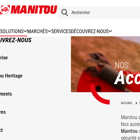
Aller
au
contenu
principal
SOLUTIONS
MARCHÉS
SERVICES
DÉCOUVREZ-NOUS
UVREZ-NOUS
rise
NOS
Acc
ou Heritage
ments
ACCUEIL
res
Manitou 
Nos acces
ct
Manitou
s
sécurité 