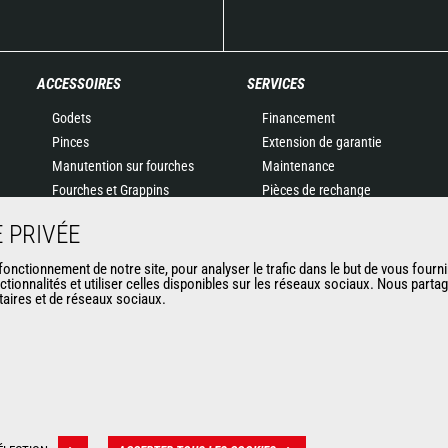
ACCESSOIRES
SERVICES
Godets
Financement
Pinces
Extension de garantie
Manutention sur fourches
Maintenance
Fourches et Grappins
Pièces de rechange
Potences
Solutions connectées
 PRIVÉE
Nacelles
Outil de Diagnostic
Bennes
Formations
nctionnement de notre site, pour analyser le trafic dans le but de vous fourni
ctionnalités et utiliser celles disponibles sur les réseaux sociaux. Nous part
Balayeuses et Nettoyeurs
Matériels d'occasion
itaires et de réseaux sociaux.
Treuils
Accessoires miniers