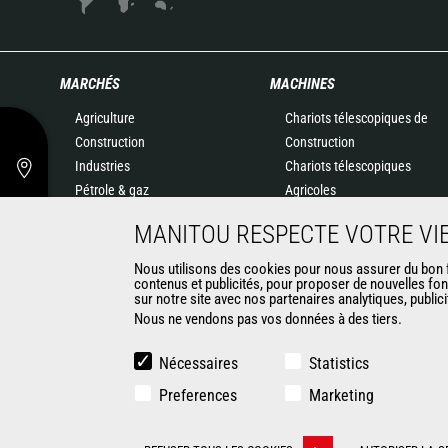
MARCHÉS
MACHINES
Agriculture
Chariots télescopiques de
Construction
Construction
Industries
Chariots télescopiques
Pétrole & gaz
Agricoles
Aéronautique
Agricultural telehandlers
MANITOU RESPECTE VOTRE VIE
Environnement
MLT-X
Défense
Télescopiques rotatifs
Nous utilisons des cookies pour nous assurer du bon fo
contenus et publicités, pour proposer de nouvelles fon
Loueurs
Chargeuses articulées
sur notre site avec nos partenaires analytiques, public
Exploitation minière
Nacelles élévatrices
Nous ne vendons pas vos données à des tiers.
Matériel de magasinage
Chariots embarqués
Nécessaires
Statistics
Chariots élévateurs
Preferences
Marketing
Chargeuses compactes
Chargeuses pelleteuses