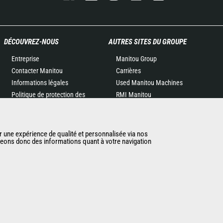
DÉCOUVREZ-NOUS
AUTRES SITES DU GROUPE
Entreprise
Manitou Group
Contacter Manitou
Carrières
Informations légales
Used Manitou Machines
Politique de protection des
RMI Manitou
données
Gehl
Evénements
Manitou Group
Actualités
Attachments
r une expérience de qualité et personnalisée via nos
ageons donc des informations quant à votre navigation
Historique