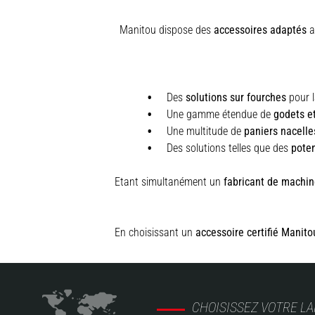
Manitou dispose des
accessoires adaptés
au
Des
solutions sur fourches
pour l
Une gamme étendue de
godets e
Une multitude de
paniers nacelle
Des solutions telles que des
pote
Etant simultanément un
fabricant de machin
En choisissant un
accessoire certifié Manito
CHOISISSEZ VOTRE L