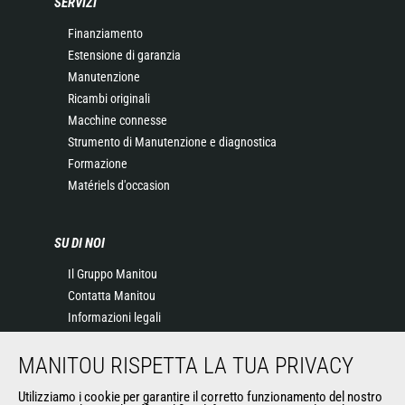
SERVIZI
Finanziamento
Estensione di garanzia
Manutenzione
Ricambi originali
Macchine connesse
Strumento di Manutenzione e diagnostica
Formazione
Matériels d'occasion
SU DI NOI
Il Gruppo Manitou
Contatta Manitou
Informazioni legali
Eventi
MANITOU RISPETTA LA TUA PRIVACY
News
Storia
Utilizziamo i cookie per garantire il corretto funzionamento del nostro
General Terms and Conditions of Sale