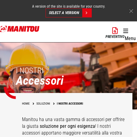
A version of the site is available for your country.
SELECT A VERSION
Salta
al
PREVENTIVO
Menu
contenuto
principale
I NOSTRI
Accessori
HOME
SOLUZIONI
I NOSTRI ACCESSORI
Manitou ha una vasta gamma di accessori
per offrire
la giusta
soluzione per ogni esigenza
! I nostri
accessori apportano maggiore versatilità alla vostra