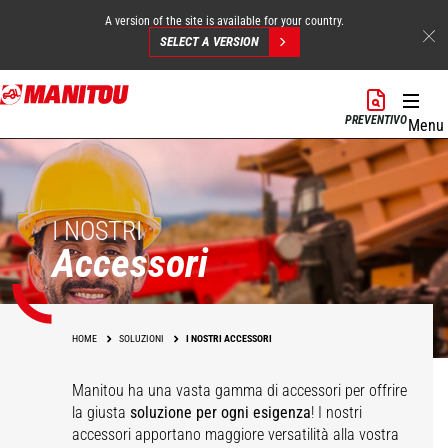
A version of the site is available for your country.
SELECT A VERSION
Salta
al
PREVENTIVO
Menu
contenuto
principale
I NOSTRI
Accessori
HOME
SOLUZIONI
I NOSTRI ACCESSORI
Manitou ha una vasta gamma di accessori
per offrire
la giusta
soluzione per ogni esigenza
! I nostri
accessori apportano maggiore versatilità alla vostra