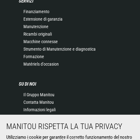
SERVIZI
Finanziamento
Estensione di garanzia
Manutenzione
Ricambi originali
Macchine connesse
Strumento di Manutenzione e diagnostica
Formazione
Matériels d'occasion
SU DI NOI
Il Gruppo Manitou
Contatta Manitou
Informazioni legali
Eventi
MANITOU RISPETTA LA TUA PRIVACY
News
Storia
Utilizziamo i cookie per garantire il corretto funzionamento del nostro
General Terms and Conditions of Sale