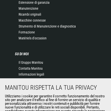
Estensione di garanzia
Manutenzione
Ricambi originali
Macchine connesse
Strumento di Manutenzione e diagnostica
Formazione
Matériels d'occasion
SU DI NOI
Il Gruppo Manitou
Contatta Manitou
Informazioni legali
Eventi
MANITOU RISPETTA LA TUA PRIVACY
News
Storia
Utilizziamo i cookie per garantire il corretto funzionamento del nostro
General Terms and Conditions of Sale
sito per analizzare il traffico al fine di fornire un servizio di qualità e
personalizzata attraverso i nostri contenuti e pubblicità per fornire
nuove funzionalità e di utilizzare le reti sociali disponibili. Pertanto,