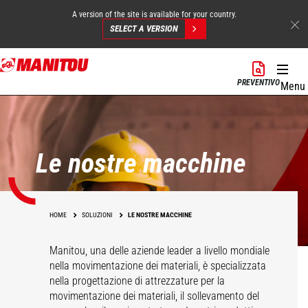
A version of the site is available for your country.
SELECT A VERSION
Salta
al
PREVENTIVO
Menu
contenuto
principale
Le nostre macchine
HOME
SOLUZIONI
LE NOSTRE MACCHINE
Manitou, una delle aziende leader a livello mondiale
nella movimentazione dei materiali, è specializzata
nella progettazione di attrezzature per la
movimentazione dei materiali, il sollevamento del