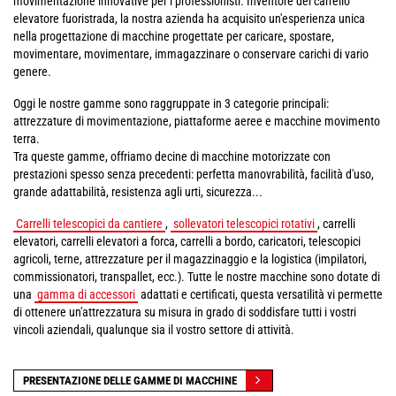
movimentazione innovative per i professionisti. Inventore del carrello
elevatore fuoristrada, la nostra azienda ha acquisito un'esperienza unica
nella progettazione di macchine progettate per caricare, spostare,
movimentare, movimentare, immagazzinare o conservare carichi di vario
genere.
Oggi le nostre gamme sono raggruppate in 3 categorie principali:
attrezzature di movimentazione, piattaforme aeree e macchine movimento
terra.
Tra queste gamme, offriamo decine di macchine motorizzate con
prestazioni spesso senza precedenti: perfetta manovrabilità, facilità d'uso,
grande adattabilità, resistenza agli urti, sicurezza...
Carrelli telescopici da cantiere
,
sollevatori telescopici rotativi
, carrelli
elevatori, carrelli elevatori a forca, carrelli a bordo, caricatori, telescopici
agricoli, terne, attrezzature per il magazzinaggio e la logistica (impilatori,
commissionatori, transpallet, ecc.). Tutte le nostre macchine sono dotate di
una
gamma di accessori
adattati e certificati, questa versatilità vi permette
di ottenere un'attrezzatura su misura in grado di soddisfare tutti i vostri
vincoli aziendali, qualunque sia il vostro settore di attività.
PRESENTAZIONE DELLE GAMME DI MACCHINE