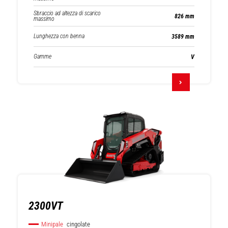
Sbraccio ad altezza di scarico
826 mm
massimo
Lunghezza con benna
3589 mm
Gamme
V
2300VT
Minipale
cingolate