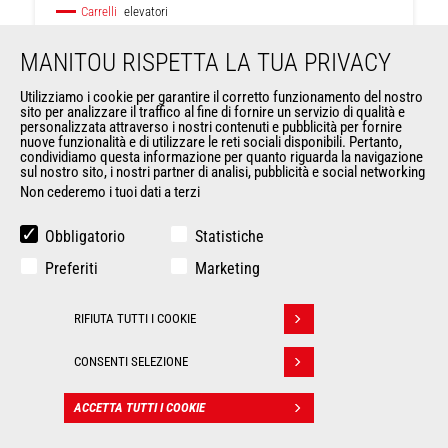
Carrelli
elevatori
MANITOU RISPETTA LA TUA PRIVACY
Altezza massima di sollevamento
3700 mm
Utilizziamo i cookie per garantire il corretto funzionamento del nostro
sito per analizzare il traffico al fine di fornire un servizio di qualità e
Portata massima
5000 kg
personalizzata attraverso i nostri contenuti e pubblicità per fornire
nuove funzionalità e di utilizzare le reti sociali disponibili. Pertanto,
Raggio di sterzata
3581 m
condividiamo questa informazione per quanto riguarda la navigazione
sul nostro sito, i nostri partner di analisi, pubblicità e social networking
Non cederemo i tuoi dati a terzi
Baricentro del carico
600 mm
Obbligatorio
Statistiche
Preferiti
Marketing
RIFIUTA TUTTI I COOKIE
Ritirare il consenso
CONSENTI SELEZIONE
ACCETTA TUTTI I COOKIE
CONTATTO