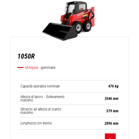
Minipale
Minipale
gommate
cingolate
1050R
Minipale
gommate
Caricatori
Carrelli elevatori
articolati
Capacità operativa nominale
476 kg
Altezza di lavoro - Sollevamento
3546 mm
massimo
Sbraccio ad altezza di scarico
579 mm
massimo
Lunghezza con benna
2896 mm