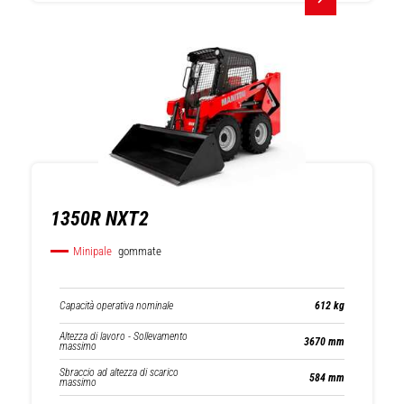
Sollevatori
telescopici
1350R NXT2
Minipale
gommate
Capacità operativa nominale
612 kg
Altezza di lavoro - Sollevamento
3670 mm
massimo
Sbraccio ad altezza di scarico
584 mm
massimo