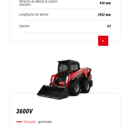
Sbraccio ad altezza di scarico
930 mm
massimo
Lunghezza con benna
3922 mm
Gamme
VT
3600V
Minipale
gommate