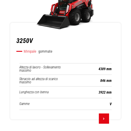
3250V
Minipale
gommate
Altezza di lavoro - Sollevamento
4389 mm
massimo
Sbraccio ad altezza di scarico
846 mm
massimo
Lunghezza con benna
3922 mm
Gamme
V