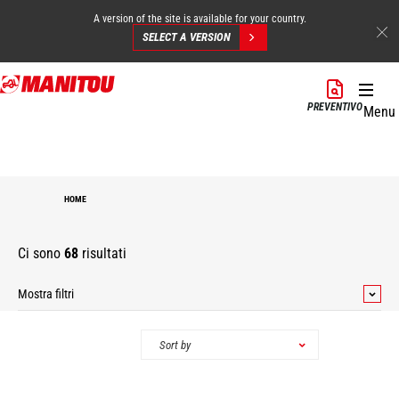
A version of the site is available for your country.
SELECT A VERSION
Salta
al
PREVENTIVO
Menu
contenuto
principale
HOME
Ci sono
68
risultati
Mostra filtri
Categorie
Sort by