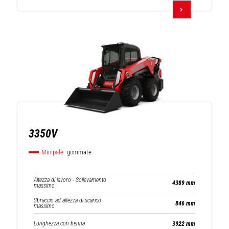
3350V
Minipale
gommate
Altezza di lavoro - Sollevamento
4389 mm
massimo
Sbraccio ad altezza di scarico
846 mm
massimo
Lunghezza con benna
3922 mm