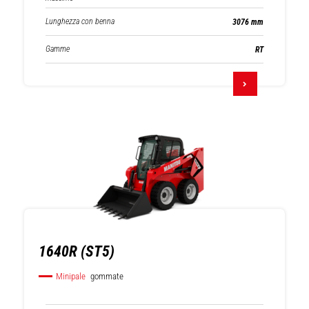
Lunghezza con benna
3076 mm
Gamme
RT
1640R (ST5)
Minipale
gommate