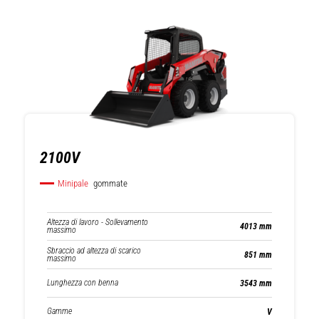
2100V
Minipale
gommate
Altezza di lavoro - Sollevamento
4013 mm
massimo
Sbraccio ad altezza di scarico
851 mm
massimo
Lunghezza con benna
3543 mm
Gamme
V