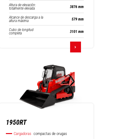
Altura de elevación:
3876 mm
totalmente elevada
Alcance de descarga a la
579 mm
altura máxima
Cubo de longitud
3101 mm
completa
1950RT
Cargadoras
compactas de orugas