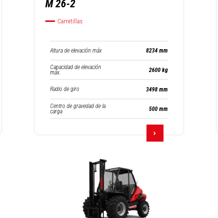
M 26-2
Carretillas
Altura de elevación máx
8234 mm
Capacidad de elevación
2600 kg
máx.
Radio de giro
3498 mm
Centro de gravedad de la
500 mm
carga