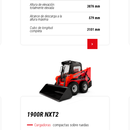
Altura de elevación:
3876 mm
totalmente elevada
Alcance de descarga a la
579 mm
altura máxima
Cubo de longitud
3101 mm
completa
1900R NXT2
Cargadoras
compactas sobre ruedas