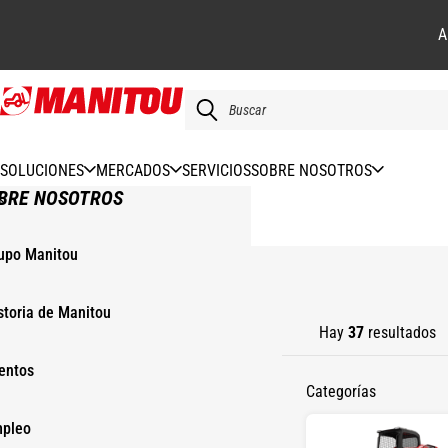
A
Pasar
al
contenido
principal
SOLUCIONES
MERCADOS
SERVICIOS
SOBRE NOSOTROS
BRE NOSOTROS
upo Manitou
INICIO
storia de Manitou
Hay
37
resultados
entos
Categorías
pleo