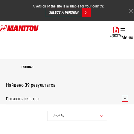
A version of the site is available for your country.
SELECT A VERSION
Перейти
к
ЦИТАТА
Меню
основному
содержанию
ГЛАВНАЯ
Найдено
39
результатов
Показать фильтры
Категории
Sort by