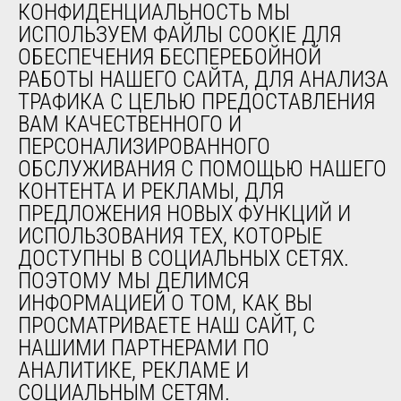
КОНФИДЕНЦИАЛЬНОСТЬ МЫ
Погрузчики
с сочлененной рамой
ИСПОЛЬЗУЕМ ФАЙЛЫ COOKIE ДЛЯ
ОБЕСПЕЧЕНИЯ БЕСПЕРЕБОЙНОЙ
Статическая опрокидывающая
2741 kg
нагрузка с вилами (п…
РАБОТЫ НАШЕГО САЙТА, ДЛЯ АНАЛИЗА
Статическая опрокидывающая
ТРАФИКА С ЦЕЛЬЮ ПРЕДОСТАВЛЕНИЯ
3378 kg
нагрузка с ковшом (п…
ВАМ КАЧЕСТВЕННОГО И
Макс. высота шарнира ковша
3.47 m
ПЕРСОНАЛИЗИРОВАННОГО
ОБСЛУЖИВАНИЯ С ПОМОЩЬЮ НАШЕГО
Мощность двигателя (kW)
55.40 kW
КОНТЕНТА И РЕКЛАМЫ, ДЛЯ
ПРЕДЛОЖЕНИЯ НОВЫХ ФУНКЦИЙ И
ИСПОЛЬЗОВАНИЯ ТЕХ, КОТОРЫЕ
ДОСТУПНЫ В СОЦИАЛЬНЫХ СЕТЯХ.
ПОЭТОМУ МЫ ДЕЛИМСЯ
ИНФОРМАЦИЕЙ О ТОМ, КАК ВЫ
ПРОСМАТРИВАЕТЕ НАШ САЙТ, С
НАШИМИ ПАРТНЕРАМИ ПО
АНАЛИТИКЕ, РЕКЛАМЕ И
СОЦИАЛЬНЫМ СЕТЯМ.