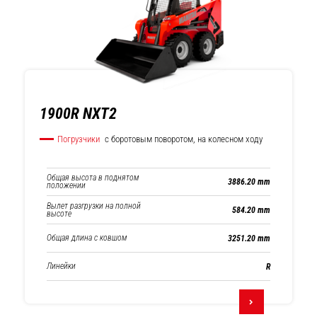
1900R NXT2
Погрузчики
с боротовым поворотом, на колесном ходу
Общая высота в поднятом
3886.20 mm
положении
Вылет разгрузки на полной
584.20 mm
высоте
Общая длина с ковшом
3251.20 mm
Линейки
R