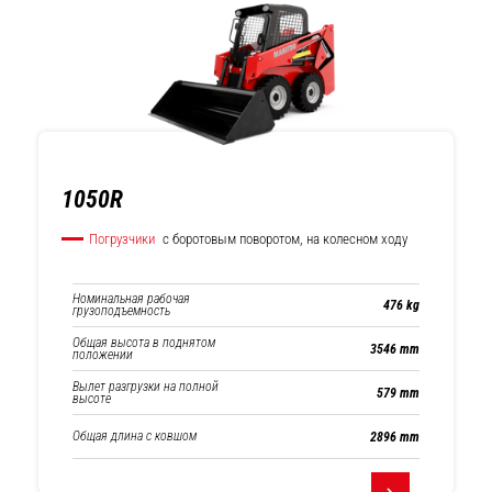
Погрузчики с
Погрузчики с
боротовым
бортовым
поворотом, на
поворотом на
колесном ходу
гусеничном ходу
1050R
Погрузчики
с боротовым поворотом, на колесном ходу
Номинальная рабочая
476 kg
грузоподъемность
Погрузчики с
Общая высота в поднятом
3546 mm
положении
Мачтовые
сочлененной
погрузчики
рамой
Вылет разгрузки на полной
579 mm
высоте
Общая длина с ковшом
2896 mm