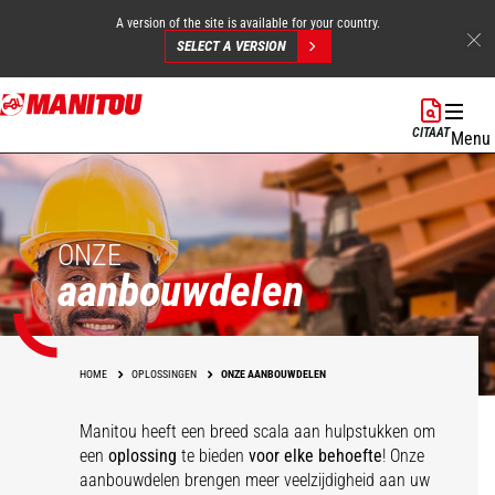
A version of the site is available for your country.
SELECT A VERSION
Overslaan
en
CITAAT
Menu
naar
de
inhoud
gaan
ONZE
aanbouwdelen
HOME
OPLOSSINGEN
ONZE AANBOUWDELEN
Manitou heeft een breed scala aan hulpstukken
om
een
oplossing
te bieden
voor elke behoefte
! Onze
aanbouwdelen brengen meer veelzijdigheid aan uw