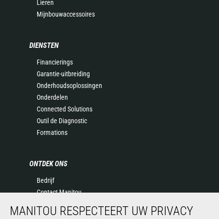
Lieren
Mijnbouwaccessoires
DIENSTEN
Financierings
Garantie-uitbreiding
Onderhoudsoplossingen
Onderdelen
Connected Solutions
Outil de Diagnostic
Formations
ONTDEK ONS
Bedrijf
Contact Manitou
Juridische informatie
MANITOU RESPECTEERT UW PRIVACY
Evenementen