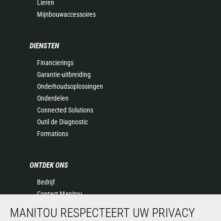
Lieren
Mijnbouwaccessoires
DIENSTEN
Financierings
Garantie-uitbreiding
Onderhoudsoplossingen
Onderdelen
Connected Solutions
Outil de Diagnostic
Formations
ONTDEK ONS
Bedrijf
Contact Manitou
Juridische informatie
MANITOU RESPECTEERT UW PRIVACY
Evenementen