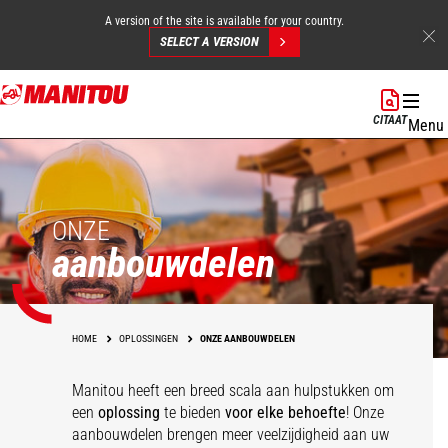
A version of the site is available for your country.
SELECT A VERSION
Overslaan
en
CITAAT
Menu
naar
de
inhoud
gaan
ONZE
aanbouwdelen
HOME
OPLOSSINGEN
ONZE AANBOUWDELEN
Manitou heeft een breed scala aan hulpstukken
om
een
oplossing
te bieden
voor elke behoefte
! Onze
aanbouwdelen brengen meer veelzijdigheid aan uw