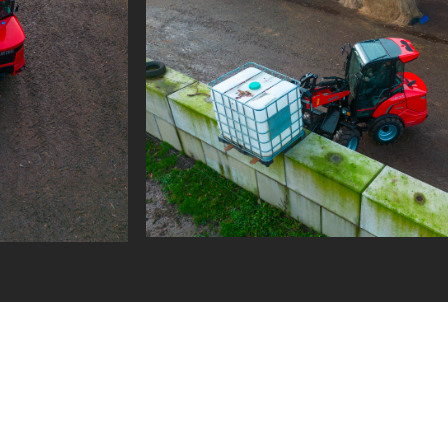
836 mm
103 mm
214 mm
1520 mm
669 mm
2900 mm