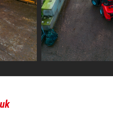
 de as
gd
euk