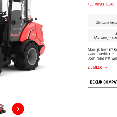
TECHNISCH BLAD
Statische kiepl
Max. hoogte van
Moeilijk terrein?
zware werkterrein
360° rond het werk
op zoek bent naar
machine is een ec
ZIE MEER
BEKIJK COMPA