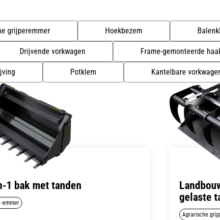
he grijperemmer
Hoekbezem
Balenk
Drijvende vorkwagen
Frame-gemonteerde haa
jving
Potklem
Kantelbare vorkwage
n-1 bak met tanden
Landbouw
gelaste 
-1-emmer
Agrarische gri