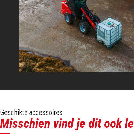
Profielbreedte (wielkern)
Vrije ruimte bij draaien hulpstuk
Hoogte vanaf de grond tot het midden van
Bakbreedte
Midden voorwiel tot spilpen
Hoogte tot scharnierpen - volledig verhoo
Geschikte accessoires
Misschien vind je dit ook l