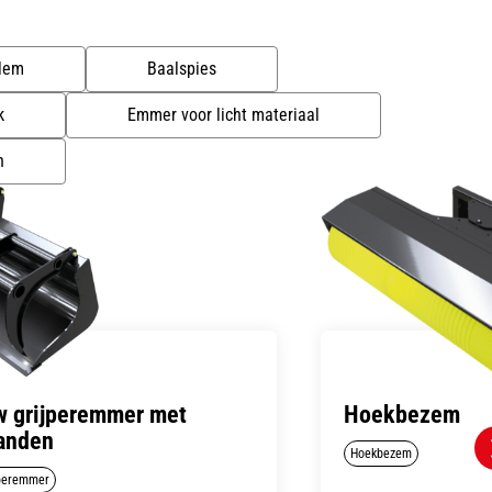
lem
Baalspies
k
Emmer voor licht materiaal
n
 grijperemmer met
Hoekbezem
tanden
Hoekbezem
jperemmer