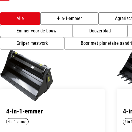
Alle
4-in-1-emmer
Agrarisc
Emmer voor de bouw
Doozerblad
Grijper mestvork
Boor met planetaire aandri
4-in-1-emmer
4-i
4-in-1-emmer
4-in