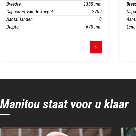
Breedte
1380 mm
Bree
Capaciteit van de koepel
270 l
Capa
Aantal tanden
0
Aant
Diepte
670 mm
Leng
Manitou staat voor u klaar