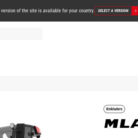
 version of the site is available for your country.
SELECT A VERSION
Knikladers
MLA