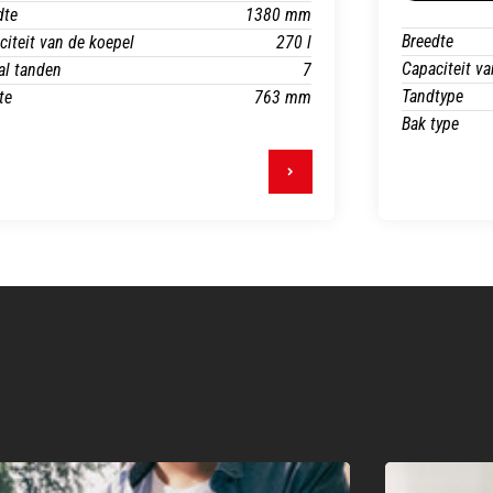
dte
1380 mm
Breedte
citeit van de koepel
270 l
Capaciteit va
al tanden
7
Tandtype
te
763 mm
Bak type