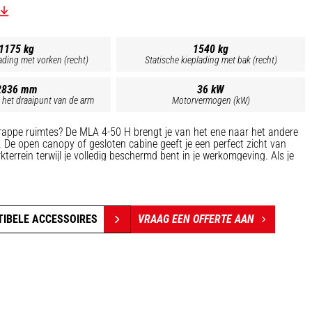
1175 kg
1540 kg
ading met vorken (recht)
Statische kieplading met bak (recht)
2836 mm
36 kW
 het draaipunt van de arm
Motorvermogen (kW)
 Krappe ruimtes? De MLA 4-50 H brengt je van het ene naar het andere
. De open canopy of gesloten cabine geeft je een perfect zicht van
terrein terwijl je volledig beschermd bent in je werkomgeving. Als je
 extra comfort, dan is de versie met airconditioning wat je zoekt. Deze
hte krachtpatser voor een veeleisende machinist!
TIBELE ACCESSOIRES
VRAAG EEN OFFERTE AAN