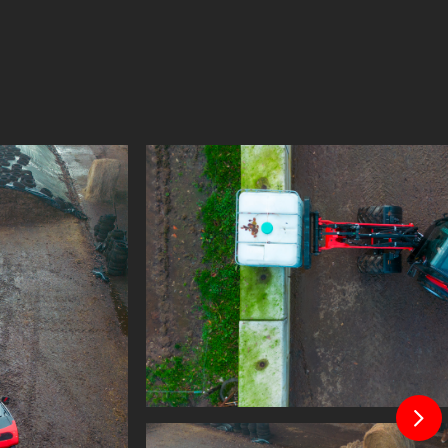
11 °
4279 mm
1100 mm
3583 mm
1120 mm
42 °
2126 mm
48 °
-79 mm
320 mm
3246 mm
2767 mm
2655 mm