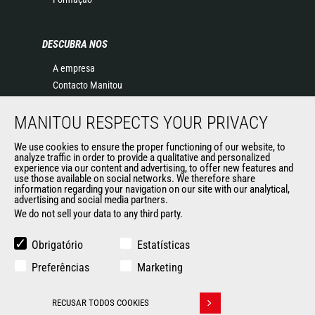
DESCUBRA NOS
A empresa
Contacto Manitou
Informação legal
MANITOU RESPECTS YOUR PRIVACY
Eventos
Notícias
We use cookies to ensure the proper functioning of our website, to
História
analyze traffic in order to provide a qualitative and personalized
experience via our content and advertising, to offer new features and
General Terms and Conditions of Sale
use those available on social networks. We therefore share
information regarding your navigation on our site with our analytical,
advertising and social media partners.
We do not sell your data to any third party.
OUTROS SITES DO GRUPO
Manitou Group
Obrigatório
Estatísticas
Oportunidades de emprego
Preferências
Marketing
Used Manitou Machines
RMI Manitou
RECUSAR TODOS COOKIES
Gehl
Withdraw consent