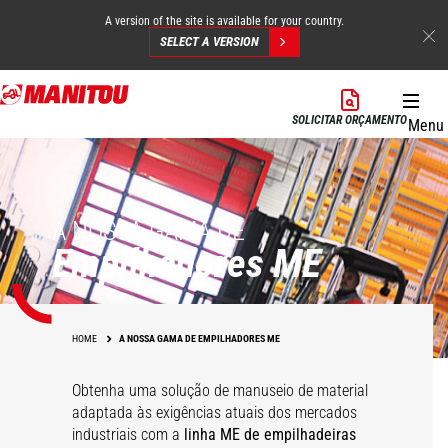
A version of the site is available for your country.
SELECT A VERSION
Skip
to
SOLICITAR ORÇAMENTO
Menu
main
content
A NOSSA GAMA DE
Empilhadores ME
HOME
A NOSSA GAMA DE EMPILHADORES ME
Obtenha uma solução de manuseio de material
adaptada às exigências atuais dos mercados
industriais com a
linha ME de empilhadeiras