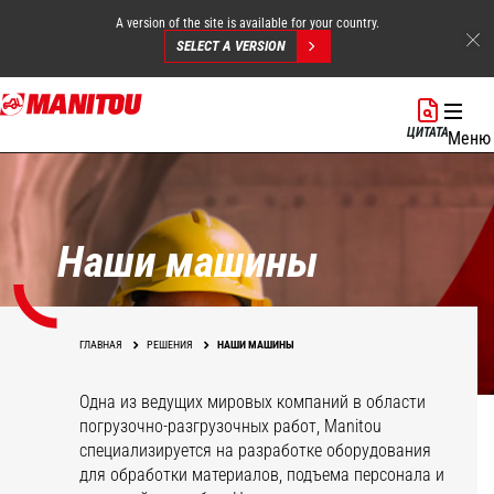
A version of the site is available for your country.
SELECT A VERSION
Перейти
к
ЦИТАТА
Меню
основному
содержанию
Наши машины
ГЛАВНАЯ
РЕШЕНИЯ
НАШИ МАШИНЫ
Одна из ведущих мировых компаний в области
погрузочно-разгрузочных работ, Manitou
специализируется на разработке оборудования
для обработки материалов, подъема персонала и