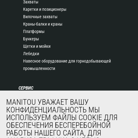
Захваты
Каретки и позиционеры
Вилочные захваты
Краны-балки и краны
Платформы
Бункеры
Щетки и мойки
Лебедки
Навесное оборудование для горнодобывающей
промышленности
СЕРВИС
Финансирование
MANITOU УВАЖАЕТ ВАШУ
Продленная гарантия
КОНФИДЕНЦИАЛЬНОСТЬ МЫ
Контракты на техническое обслуживание
ИСПОЛЬЗУЕМ ФАЙЛЫ COOKIE ДЛЯ
Запасные части
ОБЕСПЕЧЕНИЯ БЕСПЕРЕБОЙНОЙ
Система удаленного мониторинга
РАБОТЫ НАШЕГО САЙТА, ДЛЯ
Программное обеспечение для диагностики и