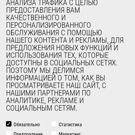
АНАЛИЗА ТРАФИКА С ЦЕЛЬЮ
обслуживания
ПРЕДОСТАВЛЕНИЯ ВАМ
Обучение
КАЧЕСТВЕННОГО И
Подержанное оборудование
ПЕРСОНАЛИЗИРОВАННОГО
ОБСЛУЖИВАНИЯ С ПОМОЩЬЮ
О НАС
НАШЕГО КОНТЕНТА И РЕКЛАМЫ, ДЛЯ
ПРЕДЛОЖЕНИЯ НОВЫХ ФУНКЦИЙ И
Компания
ИСПОЛЬЗОВАНИЯ ТЕХ, КОТОРЫЕ
Контакты
ДОСТУПНЫ В СОЦИАЛЬНЫХ СЕТЯХ.
Юридическая информация
ПОЭТОМУ МЫ ДЕЛИМСЯ
Мероприятия
ИНФОРМАЦИЕЙ О ТОМ, КАК ВЫ
Новости
ПРОСМАТРИВАЕТЕ НАШ САЙТ, С
История
НАШИМИ ПАРТНЕРАМИ ПО
General Terms and Conditions of Sale
АНАЛИТИКЕ, РЕКЛАМЕ И
СОЦИАЛЬНЫМ СЕТЯМ.
ДРУГИЕ САЙТЫ ГРУППЫ
Manitou Group
Обязательно
Статистика
Карьера
Предпочтения
Маркетинг