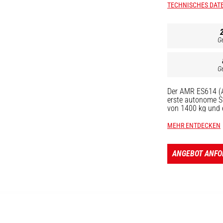
TECHNISCHES DAT
G
G
Der AMR ES614 (A
erste autonome St
von 1400 kg und e
Auftragsannahme,
Kartierungssystem
MEHR ENTDECKEN
äußerst sicheren B
werden müssen. Au
der ES 614 auch a
ANGEBOT ANF