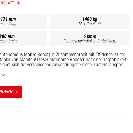
ENBLATT
2171 mm
1400 kg
esamtlänge
Max. Tragkraft
800 mm
6 km/h
esamtbreite
Fahrgeschwindigkeit (unbeladen)
utonomous Mobile Robot) in Zusammenarbeit mit Effidence ist der
apler von Manitou! Dieser autonome Roboter hat eine Tragfähigkeit
ignet sich für verschiedene Anwendungsbereiche: Lastentransport,
 Produktionslinie. Dank seiner Sensoren und seines
s bewegt er sich reibungslos durch Ihr Lager und gewährleistet einen
etrieb, so dass keine neuen und teuren Infrastrukturen installiert
sgestattet mit einer Deichsel und einer klappbaren Plattform kann
ls konventioneller Stapler eingesetzt werden.
ORDERN