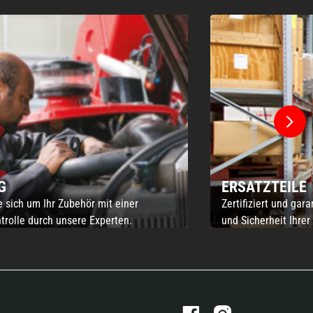
G
ERSATZTEILE
sich um Ihr Zubehör mit einer
Zertifiziert und gara
rolle durch unsere Experten.
und Sicherheit Ihre