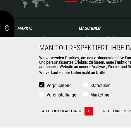
SPRACHE ÄNDERN
MÄRKTE
MASCHINEN
Landwirtschaft
Teleskoplader für die
Baugewerbe
Baubranche
MANITOU RESPEKTIERT IHRE 
Industrien
Landwirtschaftliche
Wir verwenden Cookies, um das ordnungsgemäße Funktio
Öl- & Gasindustrie
Teleskoplader
und personalisiertes Erlebnis zu bieten, neue Funktio
Luftfahrtindustrie
auf unserer Website an unsere Analyse-, Werbe- und So
Drehbare Teleskoplader
Wir verkaufen Ihre Daten nicht an Dritte.
Umwelt
Knicklader
Rüstungsindustrie
Hubarbeitsbühnen
Verpflichtend
Statistiken
Vermieter
Lagertechnik
Bergbau
Voreinstellungen
Mitnahmestapler
Marketing
Gabelstapler
KONTAKT
Kompaktlader
ALLE COOKIES ABLEHNEN
EINSTELLUNGEN SP
Withdraw consent
Automatisierte Lösungen für
Flurförderfahrzeuge