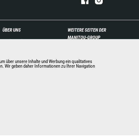
ÜBER UNS
WEITERE SEITEN DER
MANITOU-GROUP
Die Manitou-Gruppe
Kontakt
Manitou Group
Impressum
Karriere
m über unsere Inhalte und Werbung ein qualitatives
Datenschutz
Used Manitou Machines
en. Wir geben daher Informationen zu Ihrer Navigation
Veranstaltungen
RMI Manitou
Neuigkeiten
Gehl
Geschichte
Manitou Group
Allgemeine Verkaufs- und
Attachments
Lieferbedingungen