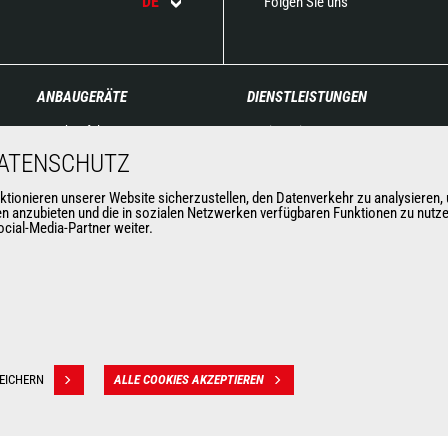
DE
Folgen Sie uns
ANBAUGERÄTE
DIENSTLEISTUNGEN
Schaufeln
Finanzierung
Klammern
Wartungsvereinbarung
DATENSCHUTZ
Gabelträger
Original-Ersatzteile
nieren unserer Website sicherzustellen, den Datenverkehr zu analysieren, u
Gabeln und Greifer
Vernetzte Lösungen
nen anzubieten und die in sozialen Netzwerken verfügbaren Funktionen zu nutz
cial-Media-Partner weiter.
Kranausleger
Diagnose-Tools
Arbeitskörbe
Schulung
Betonkübel
Kehrmaschinen &
Hochdruckreiniger
Seilwinden
Anbaugeräte für den
EICHERN
ALLE COOKIES AKZEPTIEREN
Bergbau