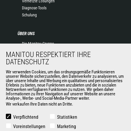
Vernetzte Lösungen
Diagnose-Tools
Schulung
ÜBER UNS
Die Manitou-Gruppe
Kontakt
MANITOU RESPEKTIERT IHRE
Impressum
DATENSCHUTZ
Datenschutz
Veranstaltungen
Wir verwenden Cookies, um das ordnungsgemäße Funktionieren
unserer Website sicherzustellen, den Datenverkehr zu analysieren, um
Neuigkeiten
über unsere Inhalte und Werbung ein qualitatives und personalisiertes
Erlebnis zu bieten, neue Funktionen anzubieten und die in sozialen
Geschichte
Netzwerken verfügbaren Funktionen zu nutzen. Wir geben daher
Allgemeine Verkaufs- und Lieferbedingungen
Informationen zu Ihrer Navigation auf unserer Website an unsere
Analyse-, Werbe- und Social-Media-Partner weiter.
Wir verkaufen Ihre Daten nicht an Dritte.
WEITERE SEITEN DER MANITOU-GROUP
Verpflichtend
Statistiken
Manitou Group
Voreinstellungen
Marketing
Karriere