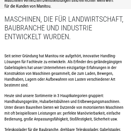
Maschinen vernetzten Dienstleistungen sind ein echter Mehrwert
für die Kunden von Manitou.
MASCHINEN, DIE FÜR LANDWIRTSCHAFT,
BAUBRANCHE UND INDUSTRIE
ENTWICKELT WURDEN.
Seit seiner Gründung hat Manitou nie aufgehört, innovative Handling-
Lösungen für Fachleute zu entwickeln. Als Erfinder des geländegängigen
Gabelstaplers hat unser Unternehmen einzigartige Erfahrungen in der
Konstruktion von Maschinen gesammelt, die zum Laden, Bewegen,
Handhaben, Lagern oder Aufbewahren von Lasten verschiedener Art
bestimmt sind.
Heute sind unsere Sortimente in 3 Hauptkategorien gruppiert:
Handhabungsgeräte, Hubarbeitsbühnen und Erdbewegungsmaschinen.
Unter diesen Baureihen bieten wir Dutzende von motorisierten Maschinen
mit oft beispiellosen Leistungen an: perfekte Manövrierbarkeit, einfache
Bedienung, große Anpassungsfähigkeit, Stoßfestigkeit, Sicherheit usw.
Teleskoplader für die Baubranche, drehbare Teleskoplader, Gabelstapler,