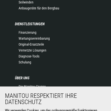
Seilwinden
Anbaugeräte für den Bergbau
DIENSTLEISTUNGEN
Finanzierung
Wartungsvereinbarung
Original-Ersatzteile
Vernetzte Lösungen
Diagnose-Tools
Schulung
ÜBER UNS
Die Manitou-Gruppe
Kontakt
MANITOU RESPEKTIERT IHRE
Impressum
DATENSCHUTZ
Datenschutz
Veranstaltungen
Wir verwenden Cookies, um das ordnungsgemäße Funktionieren