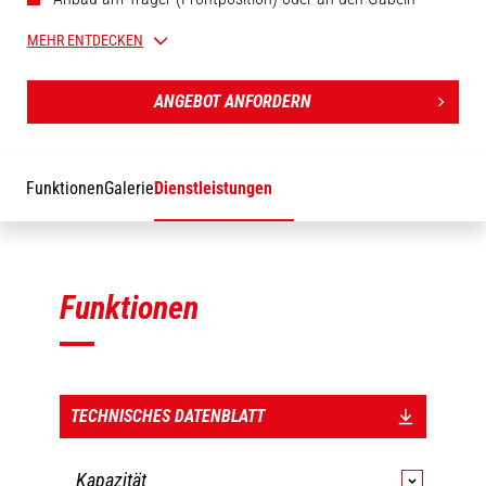
(Front- und Seitenentladung) möglich.
MEHR ENTDECKEN
Gabelhülsen: 170 x 75 mm / 7 in x 3 in.
Sicherheit: Anbaugerät mit Gabelsicherungssystem
ANGEBOT ANFORDERN
ausgestattet.
Gut geschützte Komponenten.
Funktionen
Galerie
Dienstleistungen
Funktionen
TECHNISCHES DATENBLATT
Kapazität