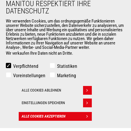
ÜBER UNS
MANITOU RESPEKTIERT IHRE
DATENSCHUTZ
Die Manitou-Gruppe
Kontakt
Wir verwenden Cookies, um das ordnungsgemäße Funktionieren
Impressum
unserer Website sicherzustellen, den Datenverkehr zu analysieren, um
über unsere Inhalte und Werbung ein qualitatives und personalisiertes
Datenschutz
Erlebnis zu bieten, neue Funktionen anzubieten und die in sozialen
Veranstaltungen
Netzwerken verfügbaren Funktionen zu nutzen. Wir geben daher
Informationen zu Ihrer Navigation auf unserer Website an unsere
Neuigkeiten
Analyse-, Werbe- und Social-Media-Partner weiter.
Geschichte
Wir verkaufen Ihre Daten nicht an Dritte.
Allgemeine Verkaufs- und Lieferbedingungen
Verpflichtend
Statistiken
Voreinstellungen
Marketing
WEITERE SEITEN DER MANITOU-GROUP
Manitou Group
ALLE COOKIES ABLEHNEN
Withdraw consent
Karriere
Used Manitou Machines
EINSTELLUNGEN SPEICHERN
RMI Manitou
Gehl
ALLE COOKIES AKZEPTIEREN
KONTAKT
Manitou Group Attachments