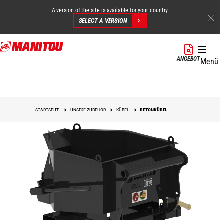
A version of the site is available for your country.
SELECT A VERSION
Direkt
zum
ANGEBOT
Menü
Inhalt
STARTSEITE
UNSERE ZUBEHOR
KÜBEL
BETONKÜBEL