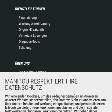
DIENSTLEISTUNGEN
Finanzierung
Wartungsvereinbarung
Original-Ersatzteile
Vernetzte Lösungen
Diagnose-Tools
Schulung
ÜBER UNS
Die Manitou-Gruppe
Kontakt
MANITOU RESPEKTIERT IHRE
Impressum
DATENSCHUTZ
Datenschutz
Veranstaltungen
Wir verwenden Cookies, um das ordnungsgemäße Funktionieren
unserer Website sicherzustellen, den Datenverkehr zu analysieren, um
Neuigkeiten
über unsere Inhalte und Werbung ein qualitatives und personalisiertes
Erlebnis zu bieten, neue Funktionen anzubieten und die in sozialen
Geschichte
Netzwerken verfügbaren Funktionen zu nutzen. Wir geben daher