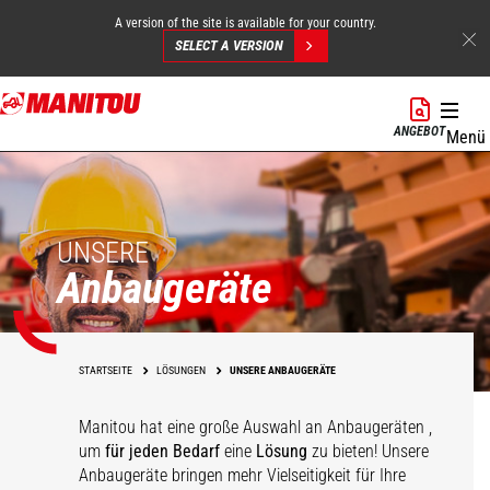
A version of the site is available for your country.
SELECT A VERSION
Direkt
zum
ANGEBOT
Menü
Inhalt
UNSERE
Anbaugeräte
STARTSEITE
LÖSUNGEN
UNSERE ANBAUGERÄTE
Manitou hat eine große Auswahl an Anbaugeräten
,
um
für jeden Bedarf
eine
Lösung
zu bieten! Unsere
Anbaugeräte bringen mehr Vielseitigkeit für Ihre