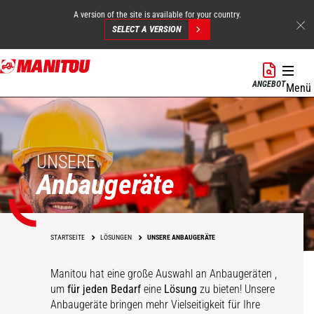
A version of the site is available for your country.
SELECT A VERSION
Direkt
zum
ANGEBOT
Menü
Inhalt
UNSERE
Anbaugeräte
STARTSEITE
LÖSUNGEN
UNSERE ANBAUGERÄTE
Manitou hat eine große Auswahl an Anbaugeräten
,
um
für jeden Bedarf
eine
Lösung
zu bieten! Unsere
Anbaugeräte bringen mehr Vielseitigkeit für Ihre