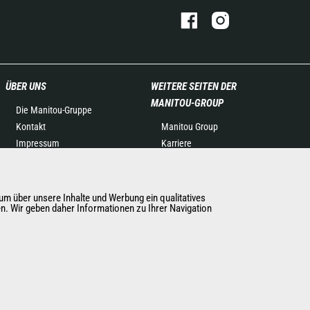
ÜBER UNS
WEITERE SEITEN DER
MANITOU-GROUP
Die Manitou-Gruppe
Kontakt
Manitou Group
Impressum
Karriere
Datenschutz
Used Manitou Machines
Veranstaltungen
RMI Manitou
Neuigkeiten
Gehl
m über unsere Inhalte und Werbung ein qualitatives
en. Wir geben daher Informationen zu Ihrer Navigation
Geschichte
Manitou Group
Allgemeine Verkaufs- und
Attachments
Lieferbedingungen