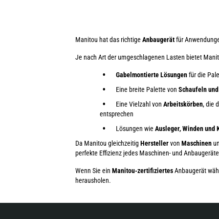
Manitou hat das richtige
Anbaugerät
für Anwendunge
Je nach Art der umgeschlagenen Lasten bietet Mani
Gabelmontierte Lösungen
für die Pa
Eine breite Palette von
Schaufeln und
Eine Vielzahl von
Arbeitskörben
, die
entsprechen
Lösungen wie
Ausleger, Winden und
Da Manitou gleichzeitig
Hersteller
von
Maschinen
u
perfekte Effizienz jedes Maschinen- und Anbaugerätep
Wenn Sie ein
Manitou-zertifiziertes
Anbaugerät wähle
herausholen.