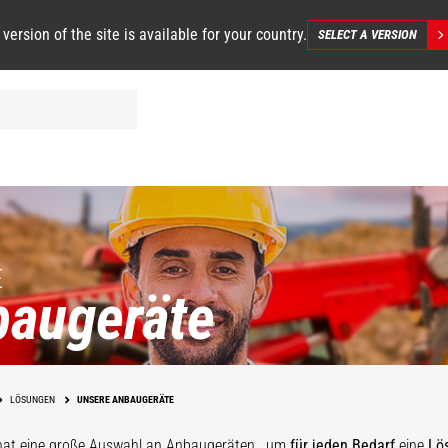
 version of the site is available for your country.
SELECT A VERSION
E
augeräte
LÖSUNGEN
UNSERE ANBAUGERÄTE
hat eine große Auswahl an Anbaugeräten
, um
für jeden Bedarf
eine
Lö