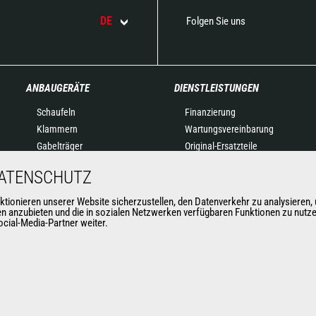
DE
Folgen Sie uns
ANBAUGERÄTE
DIENSTLEISTUNGEN
Schaufeln
Finanzierung
Klammern
Wartungsvereinbarung
Gabelträger
Original-Ersatzteile
Gabeln und Greifer
Vernetzte Lösungen
DATENSCHUTZ
Kranausleger
Diagnose-Tools
Arbeitskörbe
Schulung
nieren unserer Website sicherzustellen, den Datenverkehr zu analysieren, u
nen anzubieten und die in sozialen Netzwerken verfügbaren Funktionen zu nutz
Betonkübel
cial-Media-Partner weiter.
Kehrmaschinen &
Hochdruckreiniger
Seilwinden
Anbaugeräte für den
Bergbau