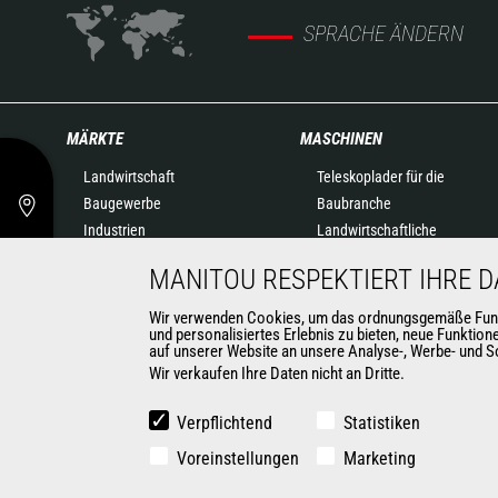
SPRACHE ÄNDERN
MÄRKTE
MASCHINEN
Landwirtschaft
Teleskoplader für die
Baugewerbe
Baubranche
Industrien
Landwirtschaftliche
Öl- & Gasindustrie
Teleskoplader
MANITOU RESPEKTIERT IHRE 
Luftfahrtindustrie
Drehbare Teleskoplader
Umwelt
Knicklader
Wir verwenden Cookies, um das ordnungsgemäße Funktio
und personalisiertes Erlebnis zu bieten, neue Funktio
Rüstungsindustrie
Hubarbeitsbühnen
auf unserer Website an unsere Analyse-, Werbe- und So
Vermieter
Lagertechnik
Wir verkaufen Ihre Daten nicht an Dritte.
Bergbau
Mitnahmestapler
Gabelstapler
Verpflichtend
Statistiken
Kompaktlader
Voreinstellungen
Marketing
Automatisierte Lösungen für
Flurförderfahrzeuge