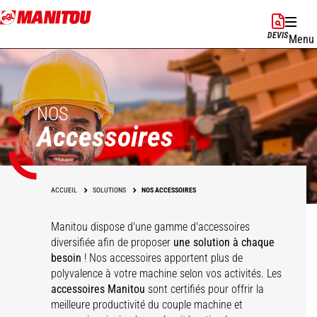
Aller
au
DEVIS
Menu
contenu
principal
NOS
Accessoires
ACCUEIL
SOLUTIONS
NOS ACCESSOIRES
Manitou dispose d'une gamme d'accessoires
diversifiée afin de proposer
une solution à chaque
besoin
! Nos accessoires apportent plus de
polyvalence à votre machine selon vos activités. Les
accessoires Manitou
sont certifiés pour offrir la
meilleure productivité du couple machine et