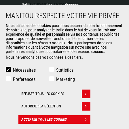
Politique de protection des données
Evénements
MANITOU RESPECTE VOTRE VIE PRIVÉE
Actualités
Historique
Nous utilisons des cookies pour nous assurer du bon fonctionnement
de notre site, pour analyser le trafic dans le but de vous fournir une
CGV Manitou BF
expérience de qualité et personnalisée via nos contenus et publicités,
pour proposer de nouvelles fonctionnalités et utiliser celles
disponibles sur les réseaux sociaux. Nous partageons donc des
informations quant à votre navigation sur notre site avec nos
AUTRES SITES DU GROUPE
partenaires analytiques, publicitaires et de réseaux sociaux.
Nous ne vendons pas vos données à des tiers.
Manitou Group
Carrières
Nécessaires
Statistics
Used Manitou Machines
Preferences
Marketing
RMI Manitou
Boutique de produits dérivés
REFUSER TOUS LES COOKIES
Gehl
Retirer son consentement
Manitou Group Attachments
AUTORISER LA SÉLECTION
© 2026
Informations
Politique de protection
ACCEPTER TOUS LES COOKIES
Manitou.com
légales
des données
CONTACT