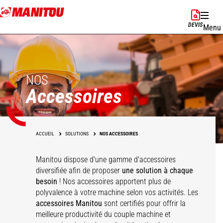
Aller
au
DEVIS
Menu
contenu
principal
NOS
Accessoires
ACCUEIL
SOLUTIONS
NOS ACCESSOIRES
Manitou dispose d'une gamme d'accessoires
diversifiée afin de proposer
une solution à chaque
besoin
! Nos accessoires apportent plus de
polyvalence à votre machine selon vos activités. Les
accessoires Manitou
sont certifiés pour offrir la
meilleure productivité du couple machine et