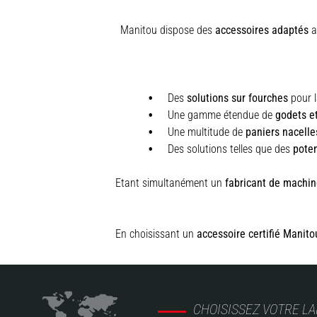
Manitou dispose des
accessoires adaptés
au
Des
solutions sur fourches
pour l
Une gamme étendue de
godets e
Une multitude de
paniers nacelle
Des solutions telles que des
pote
Etant simultanément un
fabricant de machin
En choisissant un
accessoire certifié Manito
CHOISISSEZ VOTRE L