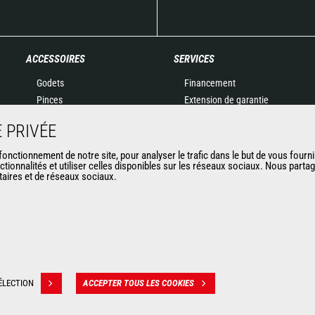
ACCESSOIRES
SERVICES
Godets
Financement
Pinces
Extension de garantie
Manutention sur fourches
Maintenance
 PRIVÉE
Fourches et Grappins
Pièces de rechange
Potences
Solutions connectées
nctionnement de notre site, pour analyser le trafic dans le but de vous fourni
ctionnalités et utiliser celles disponibles sur les réseaux sociaux. Nous part
Nacelles
Outil de Diagnostic
itaires et de réseaux sociaux.
Bennes
Formations
Balayeuses et Nettoyeurs
Matériels d'occasion
Treuils
Accessoires miniers
ÉLECTION
ACCEPTER TOUS LES COOKIES
ion des données