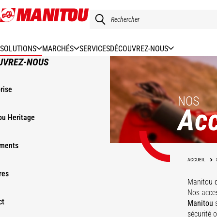
Aller
au
contenu
principal
SOLUTIONS
MARCHÉS
SERVICES
DÉCOUVREZ-NOUS
UVREZ-NOUS
rise
NOS
Acc
ou Heritage
ments
ACCUEIL
res
Manitou 
Nos acces
ct
Manitou
s
sécurité 