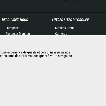
DÉCOUVREZ-NOUS
AUTRES SITES DU GROUPE
Entreprise
Manitou Group
Contacter Manitou
Carrières
Informations légales
Used Manitou Machines
Politique de protection des
RMI Manitou
données
Boutique de produits
r une expérience de qualité et personnalisée via nos
ageons donc des informations quant à votre navigation
Evénements
dérivés
Actualités
Gehl
Historique
Manitou Group
CGV Manitou BF
Attachments