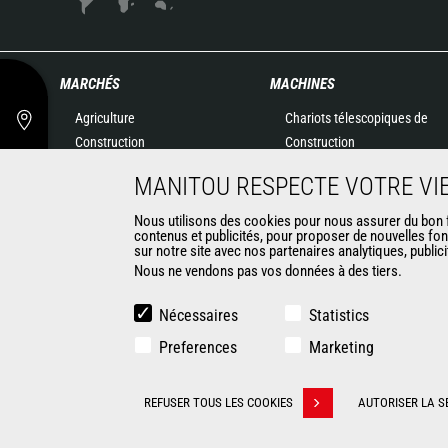
MARCHÉS
MACHINES
Agriculture
Chariots télescopiques de
Construction
Construction
Industries
Chariots télescopiques
MANITOU RESPECTE VOTRE VIE
Pétrole & gaz
Agricoles
Aéronautique
Télescopiques rotatifs
Nous utilisons des cookies pour nous assurer du bon fo
contenus et publicités, pour proposer de nouvelles fon
Environnement
Chargeuses articulées
sur notre site avec nos partenaires analytiques, public
Défense
Nacelles élévatrices
Nous ne vendons pas vos données à des tiers.
Loueurs
Matériel de magasinage
Exploitation minière
Chariots embarqués
Nécessaires
Statistics
Chariots élévateurs
Preferences
Marketing
Chargeuses compactes
Solutions robotisées
CONTACT
REFUSER TOUS LES COOKIES
AUTORISER LA S
Retirer son consentement
© 2026 Manitou.com
Informations légales
Politique de protect