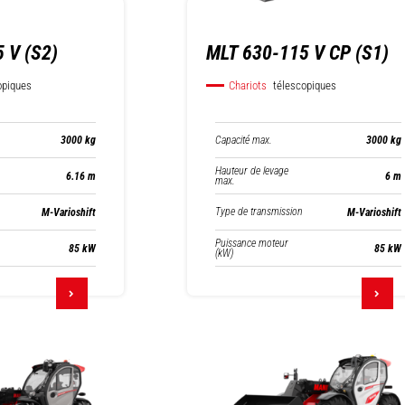
 V (S2)
MLT 630-115 V CP (S1)
opiques
Chariots
télescopiques
Capacité max.
3000 kg
3000 kg
Hauteur de levage
6.16 m
6 m
max.
Type de transmission
M-Varioshift
M-Varioshift
Puissance moteur
85 kW
85 kW
(kW)