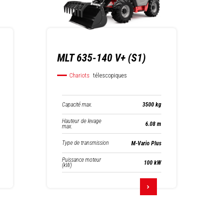
MLT 635-140 V+ (S1)
Chariots
télescopiques
Capacité max.
3500 kg
Hauteur de levage
6.08 m
max.
Type de transmission
M-Vario Plus
Puissance moteur
100 kW
(kW)