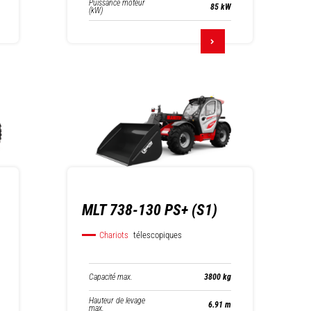
Puissance moteur
85 kW
(kW)
MLT 738-130 PS+ (S1)
Chariots
télescopiques
Capacité max.
3800 kg
Hauteur de levage
6.91 m
max.