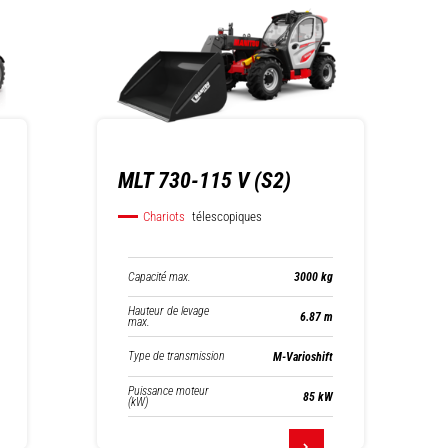
MLT 730-115 V (S2)
Chariots
télescopiques
Capacité max.
3000 kg
Hauteur de levage
6.87 m
max.
Type de transmission
M-Varioshift
Puissance moteur
85 kW
(kW)