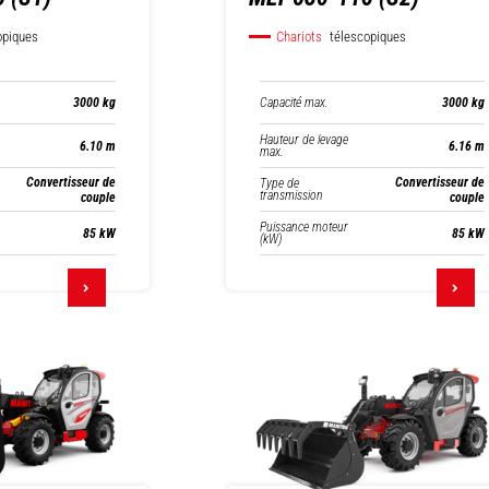
opiques
Chariots
télescopiques
Capacité max.
3000 kg
3000 kg
Hauteur de levage
6.10 m
6.16 m
max.
Convertisseur de
Convertisseur de
Type de
transmission
couple
couple
Puissance moteur
85 kW
85 kW
(kW)