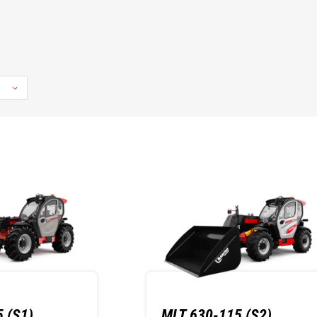
 (S1)
MLT 630-115 (S2)