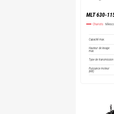
MLT 630-115
Chariots
télesc
Capacité max.
Hauteur de levage
max.
Type de transmission
Puissance moteur
(kW)