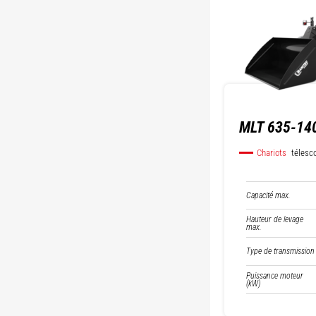
MLT 635-140
Chariots
télesc
Capacité max.
Hauteur de levage
max.
Type de transmission
Puissance moteur
(kW)