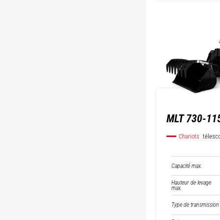
MLT 730-115
Chariots
télesc
Capacité max.
Hauteur de levage
max.
Type de transmission