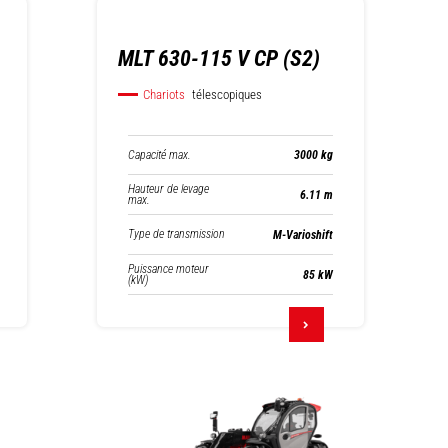
MLT 630-115 V CP (S2)
Chariots
télescopiques
Capacité max.
3000 kg
Hauteur de levage
6.11 m
max.
Type de transmission
M-Varioshift
Puissance moteur
85 kW
(kW)