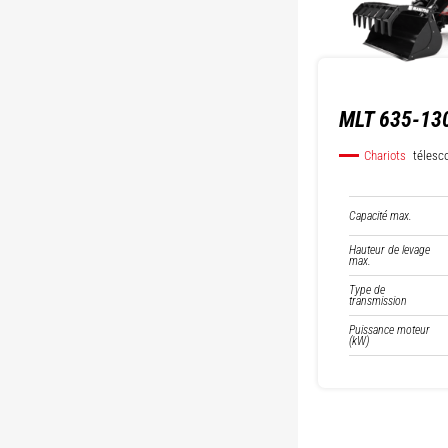
MLT 635-130
Chariots
télesc
Capacité max.
Hauteur de levage
max.
Type de
transmission
Puissance moteur
(kW)