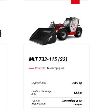
MLT 733-115 (S2)
Chariots
télescopiques
Capacité max.
3300 kg
Hauteur de levage
6.88 m
max.
Convertisseur de
Type de
transmission
couple