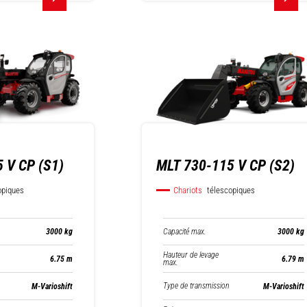
 V CP (S1)
MLT 730-115 V CP (S2)
opiques
Chariots
télescopiques
Capacité max.
3000 kg
3000 kg
Hauteur de levage
6.75 m
6.79 m
max.
Type de transmission
M-Varioshift
M-Varioshift