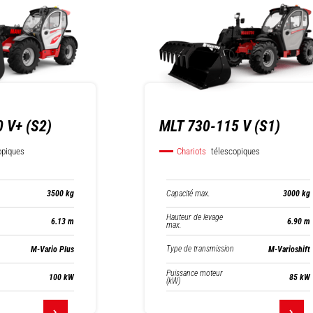
 V+ (S2)
MLT 730-115 V (S1)
opiques
Chariots
télescopiques
Capacité max.
3500 kg
3000 kg
Hauteur de levage
6.13 m
6.90 m
max.
Type de transmission
M-Vario Plus
M-Varioshift
Puissance moteur
100 kW
85 kW
(kW)