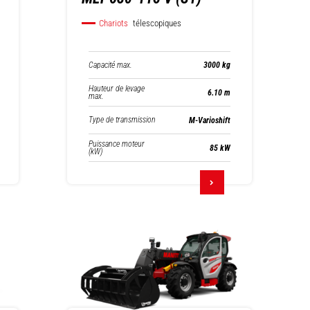
Chariots
télescopiques
Capacité max.
3000 kg
Hauteur de levage
6.10 m
max.
Type de transmission
M-Varioshift
Puissance moteur
85 kW
(kW)