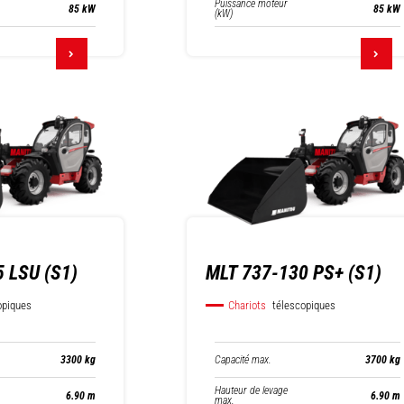
Puissance moteur
85 kW
85 kW
(kW)
 LSU (S1)
MLT 737-130 PS+ (S1)
opiques
Chariots
télescopiques
Capacité max.
3300 kg
3700 kg
Hauteur de levage
6.90 m
6.90 m
max.