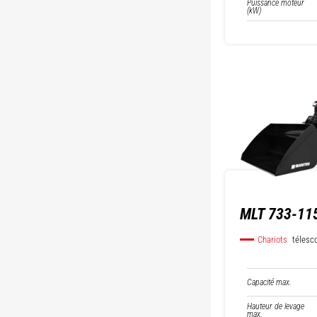
Puissance moteur
(kW)
MLT 733-115
Chariots
télesc
Capacité max.
Hauteur de levage
max.