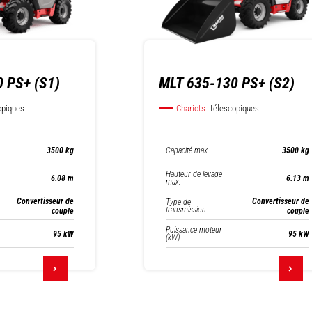
 PS+ (S1)
MLT 635-130 PS+ (S2)
opiques
Chariots
télescopiques
Capacité max.
3500 kg
3500 kg
Hauteur de levage
6.08 m
6.13 m
max.
Convertisseur de
Convertisseur de
Type de
transmission
couple
couple
Puissance moteur
95 kW
95 kW
(kW)