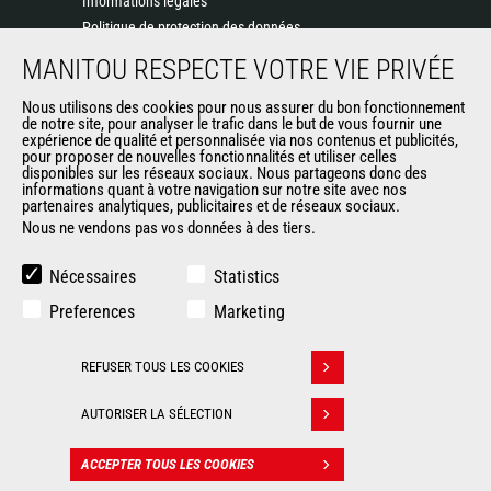
Informations légales
Politique de protection des données
Evénements
MANITOU RESPECTE VOTRE VIE PRIVÉE
Actualités
Historique
Nous utilisons des cookies pour nous assurer du bon fonctionnement
de notre site, pour analyser le trafic dans le but de vous fournir une
CGV Manitou BF
expérience de qualité et personnalisée via nos contenus et publicités,
pour proposer de nouvelles fonctionnalités et utiliser celles
disponibles sur les réseaux sociaux. Nous partageons donc des
informations quant à votre navigation sur notre site avec nos
AUTRES SITES DU GROUPE
partenaires analytiques, publicitaires et de réseaux sociaux.
Nous ne vendons pas vos données à des tiers.
Manitou Group
Carrières
Nécessaires
Statistics
Used Manitou Machines
Preferences
Marketing
RMI Manitou
Boutique de produits dérivés
REFUSER TOUS LES COOKIES
Gehl
Retirer son consentement
Manitou Group Attachments
AUTORISER LA SÉLECTION
© 2026
Informations
Politique de protection
ACCEPTER TOUS LES COOKIES
Manitou.com
légales
des données
CONTACT