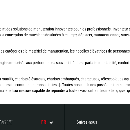
int des solutions de manutention innovantes pour les professionnels. Inventeur du
s la conception de machines destinées à charger, déplacer, manutentionner, stoc
 catégories : le matériel de manutention, les nacelles élévatrices de personnes
ns motorisés aux performances souvent inédites : parfaite maniabilité, confort d’
 rotatifs, chariots élévateurs, chariots embarqués, chargeuses, télescopiques agr
parateurs de commande, transpalettes…). Toutes nos machines possèdent une gam
matériel sur mesure capable de répondre à toutes vos contraintes métiers, quel que
ANGUE
FR
Suivez-nous