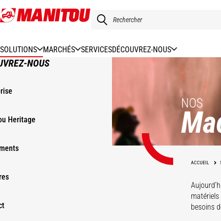
Aller
au
contenu
principal
SOLUTIONS
MARCHÉS
SERVICES
DÉCOUVREZ-NOUS
UVREZ-NOUS
rise
NOS
Ma
ou Heritage
ments
ACCUEIL
res
Aujourd’h
matériels
ct
besoins de