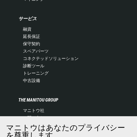
サービス
融資
延長保証
保守契約
スペアパーツ
コネクテッドソリューション
診断ツール
トレーニング
中古設備
THE MANITOU GROUP
マニトウ社
お問い合わせ
法律情報
マニトウはあなたのプライバシー
イベント
を尊重します