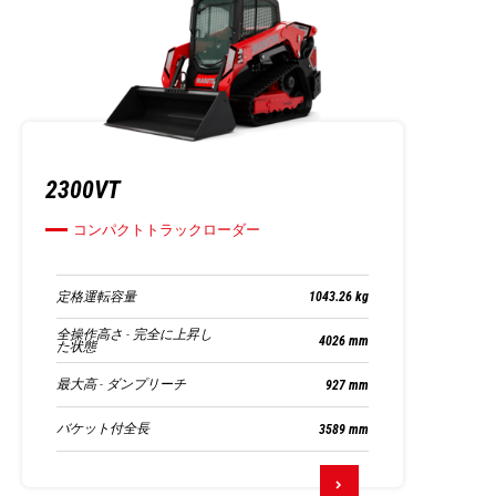
2300VT
コンパクトトラックローダー
定格運転容量
1043.26 kg
全操作高さ - 完全に上昇し
4026 mm
た状態
最大高 - ダンプリーチ
927 mm
バケット付全長
3589 mm