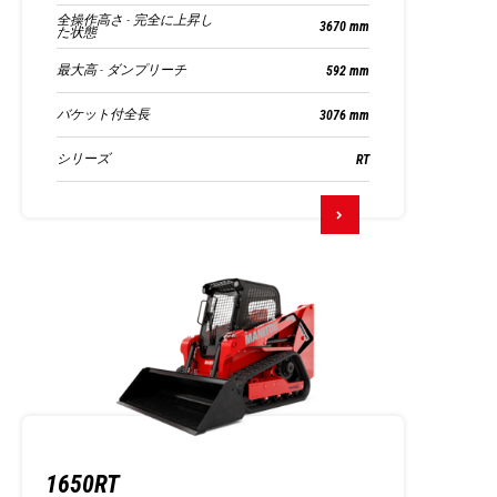
全操作高さ - 完全に上昇し
3670 mm
た状態
最大高 - ダンプリーチ
592 mm
バケット付全長
3076 mm
シリーズ
RT
1650RT