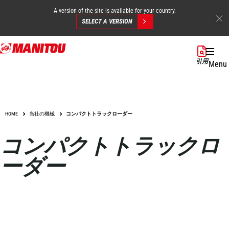
A version of the site is available for your country.
SELECT A VERSION
Skip
to
引用
Menu
main
content
HOME
当社の機械
コンパクトトラックローダー
コンパクトトラックロ
ーダー