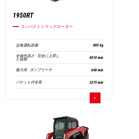
1950RT
コンパクトトラックローダー
定格運転容量
885 kg
全操作高さ - 完全に上昇し
4018 mm
た状態
最大高 - ダンプリーチ
648 mm
バケット付全長
3279 mm