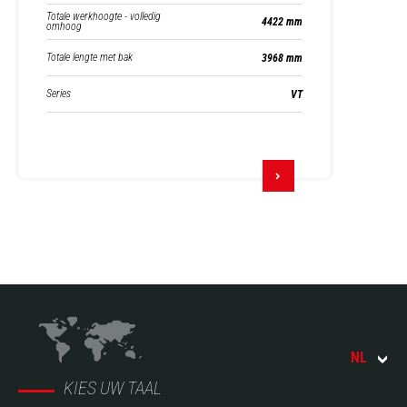
Totale werkhoogte - volledig
4422 mm
omhoog
Totale lengte met bak
3968 mm
Series
VT
NL
KIES UW TAAL