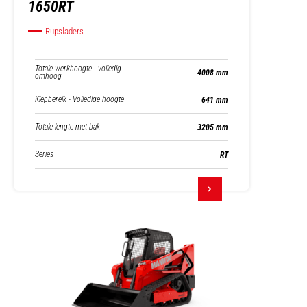
1650RT
Rupsladers
Totale werkhoogte - volledig
4008 mm
omhoog
Kiepbereik - Volledige hoogte
641 mm
Totale lengte met bak
3205 mm
Series
RT