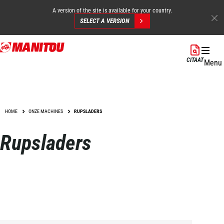
A version of the site is available for your country.
SELECT A VERSION
Overslaan
en
CITAAT
Menu
naar
de
inhoud
gaan
HOME
ONZE MACHINES
RUPSLADERS
Rupsladers