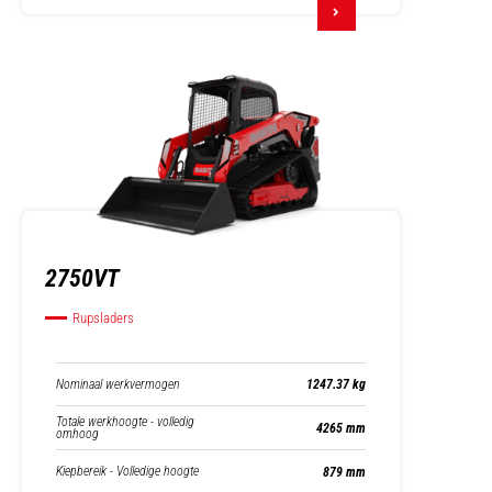
2750VT
Rupsladers
Nominaal werkvermogen
1247.37 kg
Totale werkhoogte - volledig
4265 mm
omhoog
Kiepbereik - Volledige hoogte
879 mm