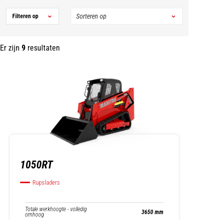
Filteren op
Er zijn
9
resultaten
1050RT
Rupsladers
Totale werkhoogte - volledig
3650 mm
omhoog