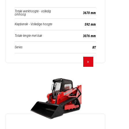
Totale werkhoogte - volledig
3670 mm
omhoog
Kiepbereik - Volledige hoogte
592 mm
Totale lengte met bak
3076 mm
Series
RT