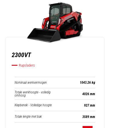
2300VT
Rupsladers
Nominaal werkvermogen
1043.26 kg
Totale werkhoogte - volledig
4026 mm
omhoog
Kiepbereik - Volledige hoogte
927 mm
Totale lengte met bak
3589 mm