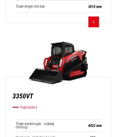
Totale lengte met bak
3810 mm
3350VT
Rupsladers
Totale werkhoogte - volledig
4422 mm
omhoog