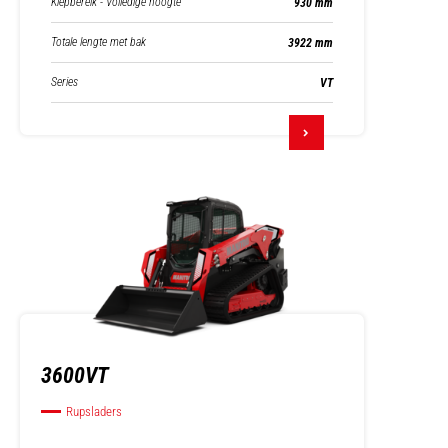
Kiepbereik - Volledige hoogte
930 mm
Totale lengte met bak
3922 mm
Series
VT
3600VT
Rupsladers