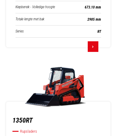
Kiepbereik - Volledige hoogte
673.10 mm
Totale lengte met bak
2985 mm
Series
RT
1350RT
Rupsladers