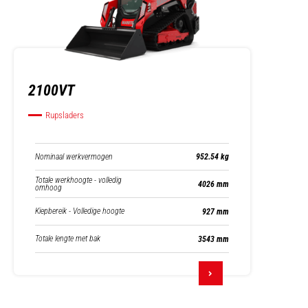
2100VT
Rupsladers
Nominaal werkvermogen
952.54 kg
Totale werkhoogte - volledig
4026 mm
omhoog
Kiepbereik - Volledige hoogte
927 mm
Totale lengte met bak
3543 mm