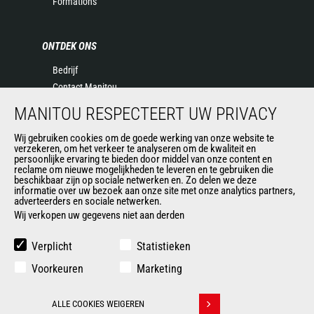
Formations
ONTDEK ONS
Bedrijf
Contact Manitou
Juridische informatie
MANITOU RESPECTEERT UW PRIVACY
Evenementen
Wij gebruiken cookies om de goede werking van onze website te
Nieuws
verzekeren, om het verkeer te analyseren om de kwaliteit en
Geschiedenis
persoonlijke ervaring te bieden door middel van onze content en
reclame om nieuwe mogelijkheden te leveren en te gebruiken die
General Terms and Conditions of Sale
beschikbaar zijn op sociale netwerken en. Zo delen we deze
informatie over uw bezoek aan onze site met onze analytics partners,
adverteerders en sociale netwerken.
Wij verkopen uw gegevens niet aan derden
ANDERE GROEPSSITES
Manitou Group
Verplicht
Statistieken
Loopbaan
Voorkeuren
Marketing
Used Manitou Machines
RMI Manitou
ALLE COOKIES WEIGEREN
Gehl