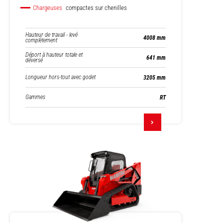
Chargeuses
compactes sur chenilles
Hauteur de travail - levé
4008 mm
complètement
Déport à hauteur totale et
641 mm
déversé
Longueur hors-tout avec godet
3205 mm
Gammes
RT