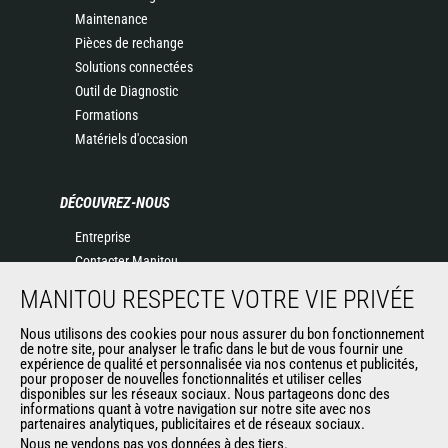
Maintenance
Pièces de rechange
Solutions connectées
Outil de Diagnostic
Formations
Matériels d'occasion
DÉCOUVREZ-NOUS
Entreprise
Contacter Manitou
Informations légales
MANITOU RESPECTE VOTRE VIE PRIVÉE
Politique de protection des données
Nous utilisons des cookies pour nous assurer du bon fonctionnement
Evénements
de notre site, pour analyser le trafic dans le but de vous fournir une
Actualités
expérience de qualité et personnalisée via nos contenus et publicités,
pour proposer de nouvelles fonctionnalités et utiliser celles
Historique
disponibles sur les réseaux sociaux. Nous partageons donc des
informations quant à votre navigation sur notre site avec nos
partenaires analytiques, publicitaires et de réseaux sociaux.
Nous ne vendons pas vos données à des tiers.
AUTRES SITES DU GROUPE