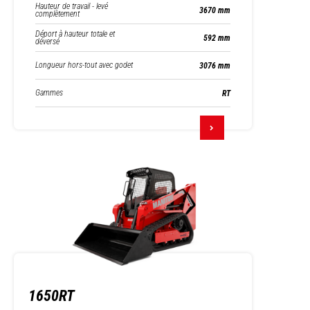
Hauteur de travail - levé
3670 mm
complètement
Déport à hauteur totale et
592 mm
déversé
Longueur hors-tout avec godet
3076 mm
Gammes
RT
1650RT