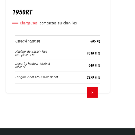
1950RT
Chargeuses
compactes sur chenilles
Capacité nominale
885 kg
Hauteur de travail - levé
4018 mm
complètement
Déport à hauteur totale et
648 mm
déversé
Longueur hors-tout avec godet
3279 mm