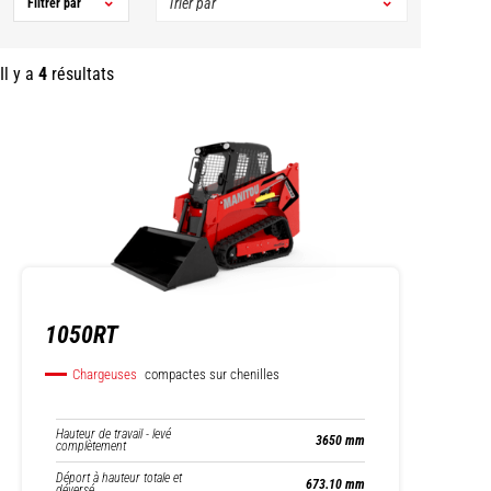
Filtrer par
Il y a
4
résultats
1050RT
Chargeuses
compactes sur chenilles
Hauteur de travail - levé
3650 mm
complètement
Déport à hauteur totale et
673.10 mm
déversé