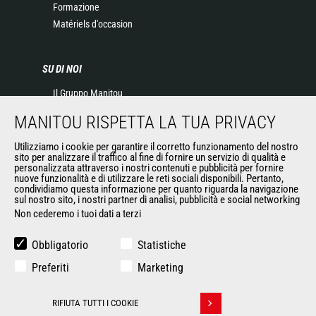
Formazione
Matériels d'occasion
SU DI NOI
Il Gruppo Manitou
Contatta Manitou
MANITOU RISPETTA LA TUA PRIVACY
Informazioni legali
Eventi
Utilizziamo i cookie per garantire il corretto funzionamento del nostro
sito per analizzare il traffico al fine di fornire un servizio di qualità e
News
personalizzata attraverso i nostri contenuti e pubblicità per fornire
nuove funzionalità e di utilizzare le reti sociali disponibili. Pertanto,
Storia
condividiamo questa informazione per quanto riguarda la navigazione
General Terms and Conditions of Sale
sul nostro sito, i nostri partner di analisi, pubblicità e social networking
Non cederemo i tuoi dati a terzi
ALTRI SITI DEL GRUPPO
Obbligatorio
Statistiche
Gruppo Manitou
Preferiti
Marketing
Opportunità
L'usato di Manitou
RIFIUTA TUTTI I COOKIE
Ritirare il consenso
RMI Manitou