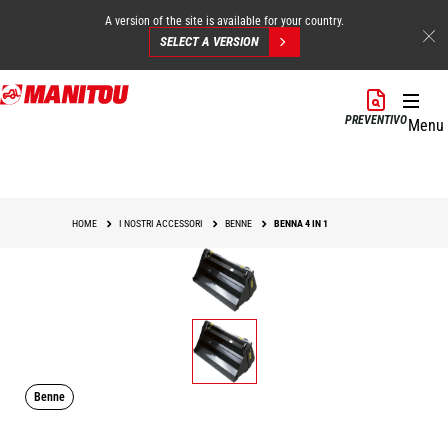
A version of the site is available for your country.
SELECT A VERSION
Salta
al
PREVENTIVO
Menu
contenuto
principale
HOME
I NOSTRI ACCESSORI
BENNE
BENNA 4 IN 1
Benne