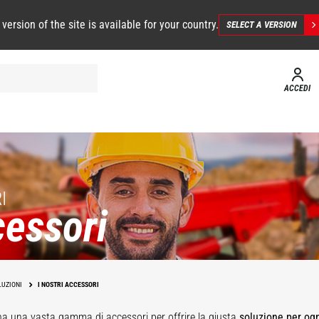
 version of the site is available for your country.
SELECT A VERSION
ACCEDI
I
essori
LUZIONI
I NOSTRI ACCESSORI
ha una vasta gamma di accessori
per offrire la giusta
soluzione per og