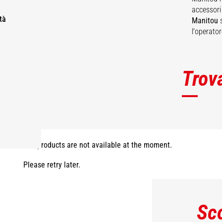
accessori
tà
Manitou
s
l'operato
Trov
The products are not available at the moment.
Please retry later.
Sc