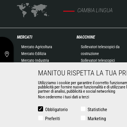
CAMBIA LINGUA
MERCATI
MACCHINE
Mercato Agricoltura
Sollevatori telescopici da
Mercato Edilizia
costruzione
Mercato Industria
Sollevatori telescopici
Mercato speciale Petrolio e
agricoli
MANITOU RISPETTA LA TUA PR
gas
Sollevatori telescopici
Mercato speciale
rotativi
Utilizziamo i cookie per garantire il corretto funzioname
pubblicità per fornire nuove funzionalità e di utilizzare
Aeronautica
Caricatori articolati
partner di analisi, pubblicità e social networking
Mercato speciale Ambiente
Piattaforme aeree
Non cederemo i tuoi dati a terzi
Contratto speciale Difesa
Soluzioni di stoccaggio
Noleggiatori
Carrelli imbarcati
Obbligatorio
Statistiche
Mercato speciale Attività
Carrelli elevatori
Preferiti
Marketing
estrattive
Minipale