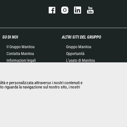
SU DI NOI
ALTRI SITI DEL GRUPPO
Il Gruppo Manitou
Gruppo Manitou
Contatta Manitou
Opportunità
Informazioni legali
L'usato di Manitou
Eventi
RMI Manitou
News
Gehl
Storia
Manitou Group
alità e personalizzata attraverso i nostri contenuti e
to riguarda la navigazione sul nostro sito, i nostri
General Terms and
Attachments
Conditions of Sale