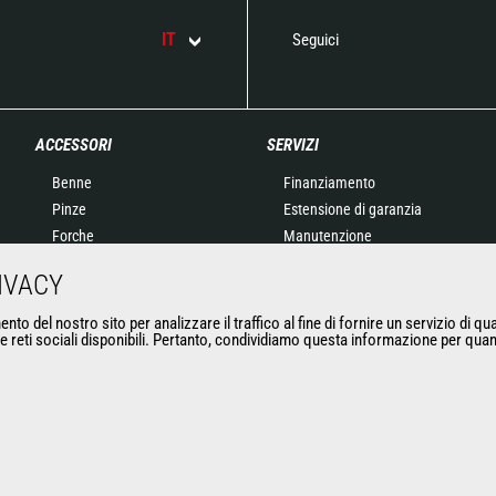
IT
Seguici
ACCESSORI
SERVIZI
Benne
Finanziamento
Pinze
Estensione di garanzia
Forche
Manutenzione
Forche con griffa
Ricambi originali
IVACY
Braccetti
Macchine connesse
Cestelli
Strumento di Manutenzione
nto del nostro sito per analizzare il traffico al fine di fornire un servizio di qu
 le reti sociali disponibili. Pertanto, condividiamo questa informazione per quan
Benne calcestruzzo
e diagnostica
Spazzatrici e idropulitrici
Formazione
Argani
Matériels d'occasion
Accessori per miniere