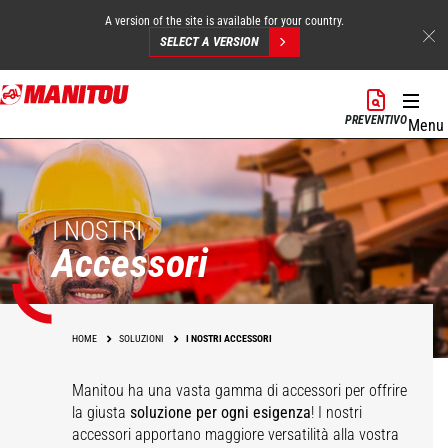
A version of the site is available for your country.
SELECT A VERSION
Salta
al
PREVENTIVO
Menu
contenuto
principale
I NOSTRI
Accessori
HOME
SOLUZIONI
I NOSTRI ACCESSORI
Manitou ha una vasta gamma di accessori
per offrire
la giusta
soluzione per ogni esigenza
! I nostri
accessori apportano maggiore versatilità alla vostra