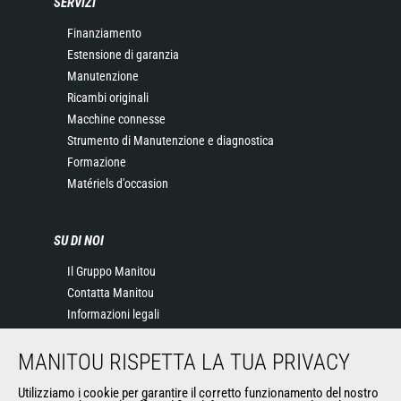
SERVIZI
Finanziamento
Estensione di garanzia
Manutenzione
Ricambi originali
Macchine connesse
Strumento di Manutenzione e diagnostica
Formazione
Matériels d'occasion
SU DI NOI
Il Gruppo Manitou
Contatta Manitou
Informazioni legali
Eventi
MANITOU RISPETTA LA TUA PRIVACY
News
Storia
Utilizziamo i cookie per garantire il corretto funzionamento del nostro
General Terms and Conditions of Sale