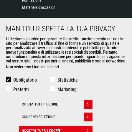
Formazione
Matériels d'occasion
SU DI NOI
MANITOU RISPETTA LA TUA PRIVACY
Il Gruppo Manitou
Utilizziamo i cookie per garantire il corretto funzionamento del nostro
sito per analizzare il traffico al fine di fornire un servizio di qualità e
Contatta Manitou
personalizzata attraverso i nostri contenuti e pubblicità per fornire
Informazioni legali
nuove funzionalità e di utilizzare le reti sociali disponibili. Pertanto,
condividiamo questa informazione per quanto riguarda la navigazione
Eventi
sul nostro sito, i nostri partner di analisi, pubblicità e social networking
News
Non cederemo i tuoi dati a terzi
Storia
General Terms and Conditions of Sale
Obbligatorio
Statistiche
Preferiti
Marketing
ALTRI SITI DEL GRUPPO
RIFIUTA TUTTI I COOKIE
Gruppo Manitou
Ritirare il consenso
Opportunità
CONSENTI SELEZIONE
L'usato di Manitou
RMI Manitou
ACCETTA TUTTI I COOKIE