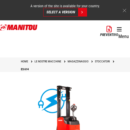
A version of the site is available for your country.
SELECT A VERSION
Salta
al
PREVENTIVO
Menu
contenuto
principale
HOME
LE NOSTRE MACCHINE
MAGAZZINAGGIO
STOCCATORI
ES 614