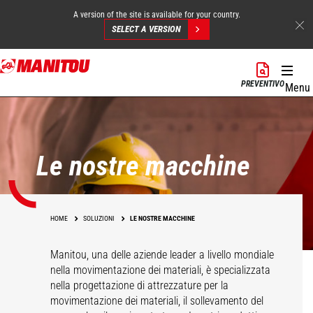
A version of the site is available for your country.
SELECT A VERSION
Salta
al
PREVENTIVO
Menu
contenuto
principale
Le nostre macchine
HOME
SOLUZIONI
LE NOSTRE MACCHINE
Manitou, una delle aziende leader a livello mondiale
nella movimentazione dei materiali, è specializzata
nella progettazione di attrezzature per la
movimentazione dei materiali, il sollevamento del