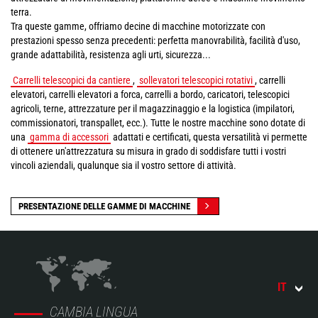
terra.
Tra queste gamme, offriamo decine di macchine motorizzate con
prestazioni spesso senza precedenti: perfetta manovrabilità, facilità d'uso,
grande adattabilità, resistenza agli urti, sicurezza...
Carrelli telescopici da cantiere
,
sollevatori telescopici rotativi
, carrelli
elevatori, carrelli elevatori a forca, carrelli a bordo, caricatori, telescopici
agricoli, terne, attrezzature per il magazzinaggio e la logistica (impilatori,
commissionatori, transpallet, ecc.). Tutte le nostre macchine sono dotate di
una
gamma di accessori
adattati e certificati, questa versatilità vi permette
di ottenere un'attrezzatura su misura in grado di soddisfare tutti i vostri
vincoli aziendali, qualunque sia il vostro settore di attività.
PRESENTAZIONE DELLE GAMME DI MACCHINE
IT
CAMBIA LINGUA