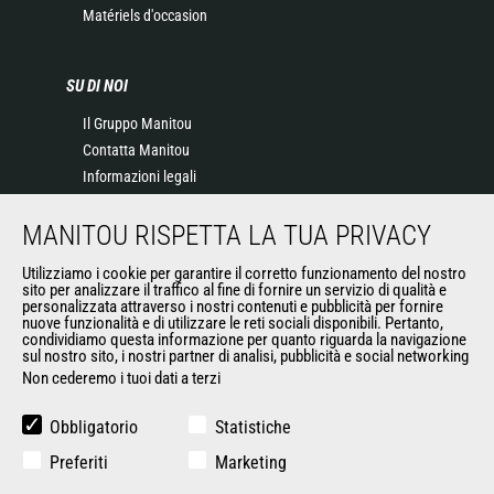
Matériels d'occasion
SU DI NOI
Il Gruppo Manitou
Contatta Manitou
Informazioni legali
Eventi
MANITOU RISPETTA LA TUA PRIVACY
News
Storia
Utilizziamo i cookie per garantire il corretto funzionamento del nostro
General Terms and Conditions of Sale
sito per analizzare il traffico al fine di fornire un servizio di qualità e
personalizzata attraverso i nostri contenuti e pubblicità per fornire
nuove funzionalità e di utilizzare le reti sociali disponibili. Pertanto,
condividiamo questa informazione per quanto riguarda la navigazione
ALTRI SITI DEL GRUPPO
sul nostro sito, i nostri partner di analisi, pubblicità e social networking
Non cederemo i tuoi dati a terzi
Gruppo Manitou
Opportunità
Obbligatorio
Statistiche
L'usato di Manitou
Preferiti
Marketing
RMI Manitou