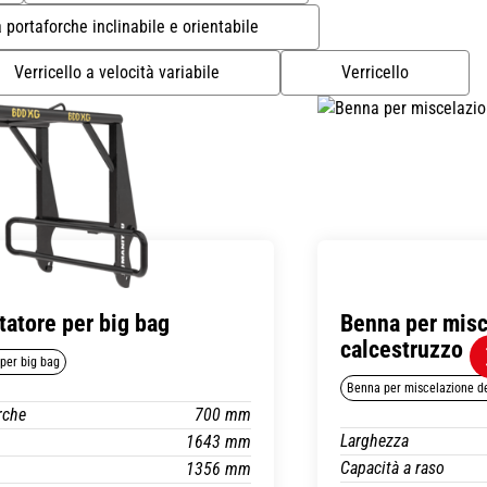
 portaforche inclinabile e orientabile
Verricello a velocità variabile
Verricello
atore per big bag
Benna per misc
calcestruzzo
per big bag
Benna per miscelazione de
rche
700 mm
Larghezza
1643 mm
Capacità a raso
1356 mm