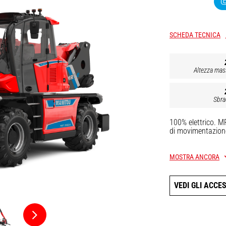
SCHEDA TECNICA
Altezza mas
Sbra
100% elettrico. M
di movimentazione,
6 000 kg di capaci
che garantisce: ba
MOSTRA ANCORA
e frequente della 
Progetto modulare
VEDI GLI ACCE
autonomia o un ra
ibrida. Tutti i van
100% elettrica.