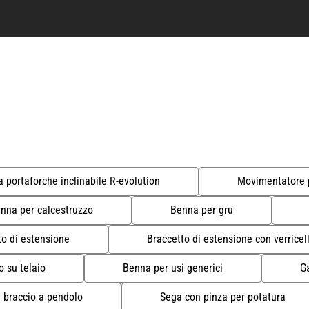
a portaforche inclinabile R-evolution
Movimentatore 
nna per calcestruzzo
Benna per gru
to di estensione
Braccetto di estensione con verricel
 su telaio
Benna per usi generici
G
 braccio a pendolo
Sega con pinza per potatura