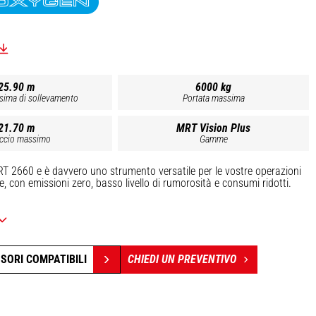
25.90 m
6000 kg
sima di sollevamento
Portata massima
21.70 m
MRT Vision Plus
ccio massimo
Gamme
RT 2660 e è davvero uno strumento versatile per le vostre operazioni
 con emissioni zero, basso livello di rumorosità e consumi ridotti.
tà massima, 22 m di altezza di sollevamento. Batteria agli ioni di litio,
ssa manutenzione, possibilità di carica occasionale (ricarica parziale
batteria) e lunga durata.
: possibilità di aggiungere una seconda batteria per guadagnare
SSORI COMPATIBILI
CHIEDI UN PREVENTIVO
nge extender (motore termico che ricarica la batteria) in modalità
taggi dell'MRT Vision + (visibilità, prestazioni, comfort) in versione