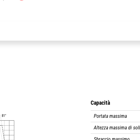
Capacità
Macchina su stabilizzatori ribas
Portata massima
Altezza massima di so
Sbraccio massimo