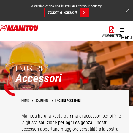
A version of the site is available for your country.
SELECT A VERSION
Salta
al
PREVENTIVO
Menu
contenuto
principale
I NOSTRI
Accessori
HOME
SOLUZIONI
I NOSTRI ACCESSORI
Manitou ha una vasta gamma di accessori
per offrire
la giusta
soluzione per ogni esigenza
! I nostri
accessori apportano maggiore versatilità alla vostra