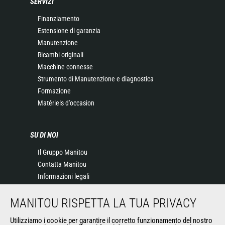
SERVIZI
Finanziamento
Estensione di garanzia
Manutenzione
Ricambi originali
Macchine connesse
Strumento di Manutenzione e diagnostica
Formazione
Matériels d'occasion
SU DI NOI
Il Gruppo Manitou
Contatta Manitou
Informazioni legali
Eventi
MANITOU RISPETTA LA TUA PRIVACY
News
Storia
Utilizziamo i cookie per garantire il corretto funzionamento del nostro
General Terms and Conditions of Sale