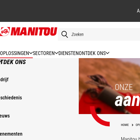
A
Overslaan
en
naar
de
OPLOSSINGEN
SECTOREN
DIENSTEN
ONTDEK ONS
inhoud
TDEK ONS
gaan
drijf
ONZE
aa
schiedenis
euws
HOME
OP
enementen
Manitou h