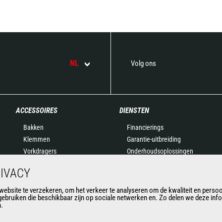
NL
Volg ons
ACCESSOIRES
DIENSTEN
Bakken
Financierings
Klemmen
Garantie-uitbreiding
Vorkdragers
Onderhoudsoplossingen
Vorken en Grijpers
Onderdelen
IVACY
Gieken
Connected Solutions
Platformen
Outil de Diagnostic
bsite te verzekeren, om het verkeer te analyseren om de kwaliteit en persoon
gebruiken die beschikbaar zijn op sociale netwerken en. Zo delen we deze in
Betonstortbakken
Formations
n.
Vegers en schoonmakers