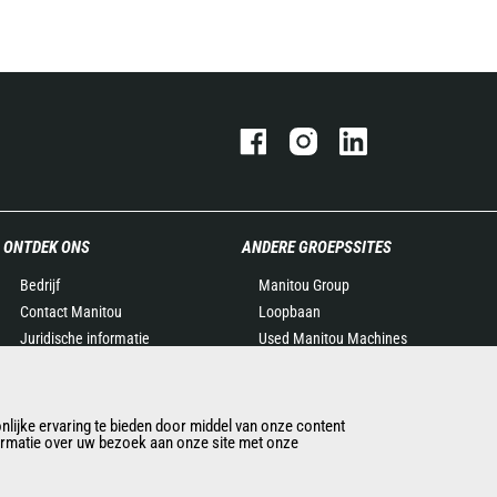
ONTDEK ONS
ANDERE GROEPSSITES
Bedrijf
Manitou Group
Contact Manitou
Loopbaan
Juridische informatie
Used Manitou Machines
Evenementen
RMI Manitou
Nieuws
Gehl
Geschiedenis
Edge Attachments
lijke ervaring te bieden door middel van onze content
formatie over uw bezoek aan onze site met onze
General Terms and
Conditions of Sale