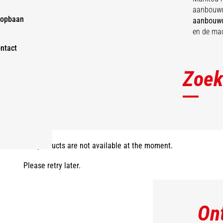
aanbouwde
opbaan
aanbouw
en de ma
ntact
Zoek
The products are not available at the moment.
Please retry later.
On