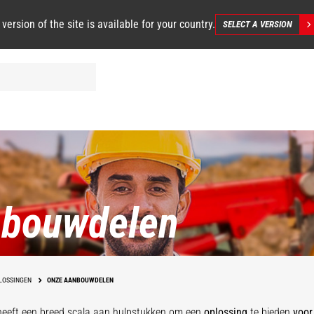
 version of the site is available for your country.
SELECT A VERSION
nbouwdelen
LOSSINGEN
ONZE AANBOUWDELEN
eeft een breed scala aan hulpstukken
om een
oplossing
te bieden
voor