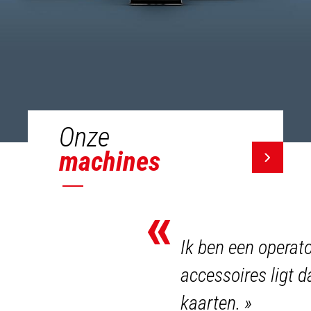
Onze
machines
«
Ik ben een operat
accessoires ligt d
kaarten.
»