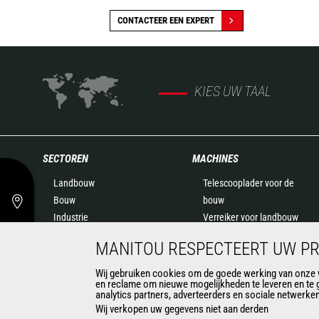
CONTACTEER EEN EXPERT
KIES UW TAAL
SECTOREN
MACHINES
Landbouw
Telescooplader voor de
Bouw
bouw
Industrie
Verreiker voor landbouw
Olie & Gas
Roterende verreikers
MANITOU RESPECTEERT UW PR
Luchtvaart
Knikladers
Milieu
Hoogwerkers
Wij gebruiken cookies om de goede werking van onze we
en reclame om nieuwe mogelijkheden te leveren en te 
Defensie
Opslag in magazijnen
analytics partners, adverteerders en sociale netwerke
Huurders
Meeneemheftrucks
Wij verkopen uw gegevens niet aan derden