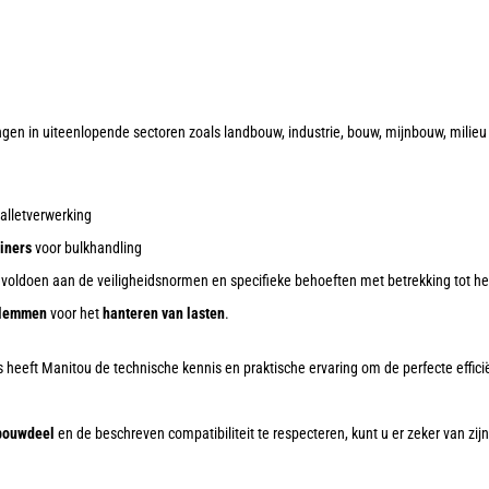
gen in uiteenlopende sectoren zoals landbouw, industrie, bouw, mijnbouw, milieu
alletverwerking
iners
voor bulkhandling
 voldoen aan de veiligheidsnormen en specifieke behoeften met betrekking tot he
lemmen
voor het
hanteren van
lasten
.
 heeft Manitou de technische kennis en praktische ervaring om de perfecte effici
nbouwdeel
en de beschreven compatibiliteit te respecteren, kunt u er zeker van zij