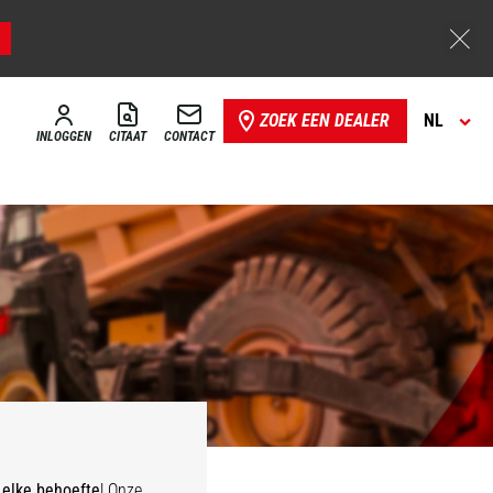
ZOEK EEN DEALER
NL
INLOGGEN
CITAAT
CONTACT
 elke behoefte
! Onze