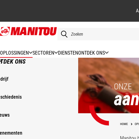
A
Overslaan
en
naar
de
OPLOSSINGEN
SECTOREN
DIENSTEN
ONTDEK ONS
inhoud
TDEK ONS
gaan
drijf
ONZE
aa
schiedenis
euws
HOME
OP
enementen
Manitou h