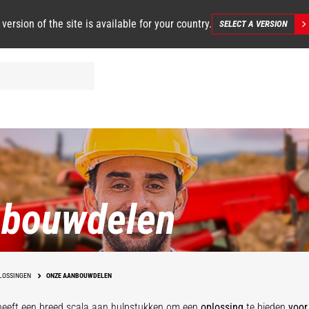
 version of the site is available for your country.
SELECT A VERSION
nbouwdelen
LOSSINGEN
ONZE AANBOUWDELEN
eeft een breed scala aan hulpstukken
om een
oplossing
te bieden
voor