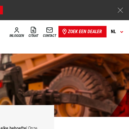
ZOEK EEN DEALER
NL
INLOGGEN
CITAAT
CONTACT
 elke behoefte
! Onze