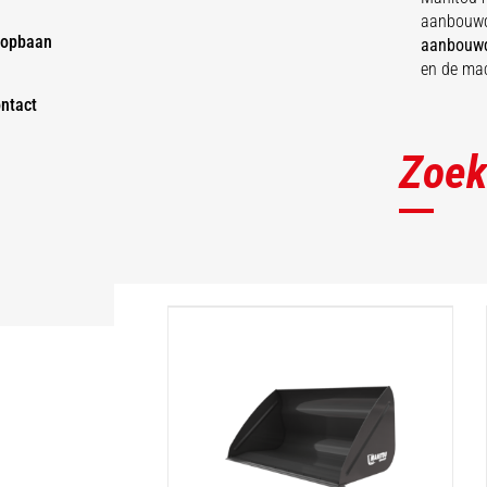
aanbouwde
opbaan
aanbouw
en de ma
ntact
Zoek