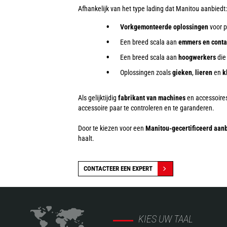
Afhankelijk van het type lading dat Manitou aanbiedt:
Vorkgemonteerde oplossingen
voor p
Een breed scala aan
emmers en conta
Een breed scala aan
hoogwerkers
die
Oplossingen zoals
gieken
,
lieren
en
k
Als gelijktijdig
fabrikant van machines
en accessoires
accessoire paar te controleren en te garanderen.
Door te kiezen voor een
Manitou-gecertificeerd aa
haalt.
CONTACTEER EEN EXPERT
KIES UW TAAL