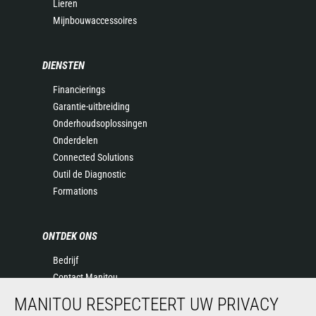
Lieren
Mijnbouwaccessoires
DIENSTEN
Financierings
Garantie-uitbreiding
Onderhoudsoplossingen
Onderdelen
Connected Solutions
Outil de Diagnostic
Formations
ONTDEK ONS
Bedrijf
Contact Manitou
Juridische informatie
MANITOU RESPECTEERT UW PRIVACY
Evenementen