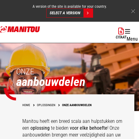
A version of the site is available for your country.
SELECT A VERSION
Overslaan
en
CITAAT
Menu
naar
de
inhoud
gaan
ONZE
aanbouwdelen
HOME
OPLOSSINGEN
ONZE AANBOUWDELEN
Manitou heeft een breed scala aan hulpstukken
om
een
oplossing
te bieden
voor elke behoefte
! Onze
aanbouwdelen brengen meer veelzijdigheid aan uw