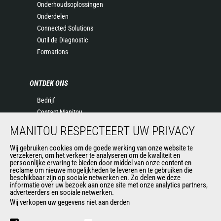
Onderhoudsoplossingen
Onderdelen
Connected Solutions
Outil de Diagnostic
Formations
ONTDEK ONS
Bedrijf
Contact Manitou
Juridische informatie
MANITOU RESPECTEERT UW PRIVACY
Evenementen
Nieuws
Wij gebruiken cookies om de goede werking van onze website te
verzekeren, om het verkeer te analyseren om de kwaliteit en
Geschiedenis
persoonlijke ervaring te bieden door middel van onze content en
reclame om nieuwe mogelijkheden te leveren en te gebruiken die
General Terms and Conditions of Sale
beschikbaar zijn op sociale netwerken en. Zo delen we deze
informatie over uw bezoek aan onze site met onze analytics partners,
adverteerders en sociale netwerken.
Wij verkopen uw gegevens niet aan derden
ANDERE GROEPSSITES
Manitou Group