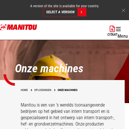
A version of the site is available for your country.
SELECT A VERSION
Overslaan
en
CITAAT
Menu
naar
de
inhoud
gaan
Onze machines
HOME
OPLOSSINGEN
ONZE MACHINES
Manitou is een van 's werelds toonaangevende
bedrijven op het gebied van intern transport en is
gespecialiseerd in het ontwerp van intern transport-,
hef- en grondverzetmachines. Onze producten