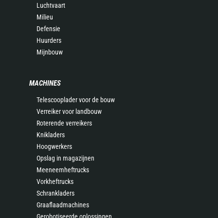
Luchtvaart
Milieu
Defensie
Huurders
Mijnbouw
MACHINES
Telescooplader voor de bouw
Verreiker voor landbouw
Roterende verreikers
Knikladers
Hoogwerkers
Opslag in magazijnen
Meeneemheftrucks
Vorkheftrucks
Schrankladers
Graaflaadmachines
Gerobotiseerde oplossingen