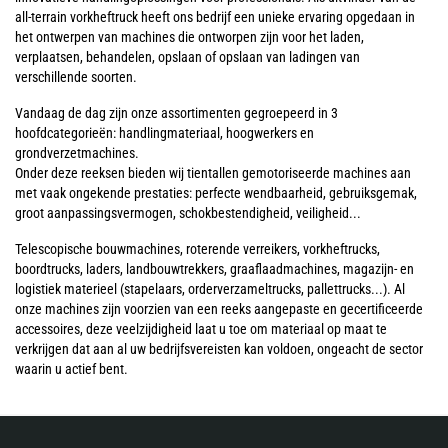
all-terrain vorkheftruck heeft ons bedrijf een unieke ervaring opgedaan in
het ontwerpen van machines die ontworpen zijn voor het laden,
verplaatsen, behandelen, opslaan of opslaan van ladingen van
verschillende soorten.
Vandaag de dag zijn onze assortimenten gegroepeerd in 3
hoofdcategorieën: handlingmateriaal, hoogwerkers en
grondverzetmachines.
Onder deze reeksen bieden wij tientallen gemotoriseerde machines aan
met vaak ongekende prestaties: perfecte wendbaarheid, gebruiksgemak,
groot aanpassingsvermogen, schokbestendigheid, veiligheid...
Telescopische bouwmachines, roterende verreikers, vorkheftrucks,
boordtrucks, laders, landbouwtrekkers, graaflaadmachines, magazijn- en
logistiek materieel (stapelaars, orderverzameltrucks, pallettrucks...). Al
onze machines zijn voorzien van een reeks aangepaste en gecertificeerde
accessoires, deze veelzijdigheid laat u toe om materiaal op maat te
verkrijgen dat aan al uw bedrijfsvereisten kan voldoen, ongeacht de sector
waarin u actief bent.