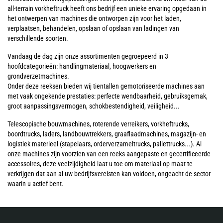
all-terrain vorkheftruck heeft ons bedrijf een unieke ervaring opgedaan in
het ontwerpen van machines die ontworpen zijn voor het laden,
verplaatsen, behandelen, opslaan of opslaan van ladingen van
verschillende soorten.
Vandaag de dag zijn onze assortimenten gegroepeerd in 3
hoofdcategorieën: handlingmateriaal, hoogwerkers en
grondverzetmachines.
Onder deze reeksen bieden wij tientallen gemotoriseerde machines aan
met vaak ongekende prestaties: perfecte wendbaarheid, gebruiksgemak,
groot aanpassingsvermogen, schokbestendigheid, veiligheid...
Telescopische bouwmachines, roterende verreikers, vorkheftrucks,
boordtrucks, laders, landbouwtrekkers, graaflaadmachines, magazijn- en
logistiek materieel (stapelaars, orderverzameltrucks, pallettrucks...). Al
onze machines zijn voorzien van een reeks aangepaste en gecertificeerde
accessoires, deze veelzijdigheid laat u toe om materiaal op maat te
verkrijgen dat aan al uw bedrijfsvereisten kan voldoen, ongeacht de sector
waarin u actief bent.