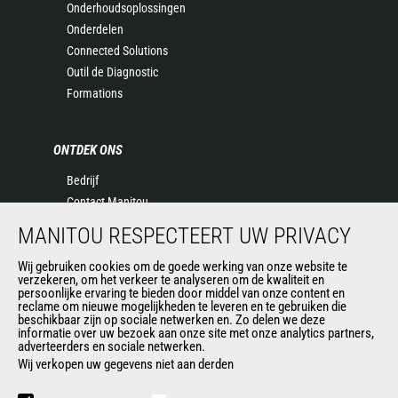
Onderhoudsoplossingen
Onderdelen
Connected Solutions
Outil de Diagnostic
Formations
ONTDEK ONS
Bedrijf
Contact Manitou
Juridische informatie
MANITOU RESPECTEERT UW PRIVACY
Evenementen
Nieuws
Wij gebruiken cookies om de goede werking van onze website te
verzekeren, om het verkeer te analyseren om de kwaliteit en
Geschiedenis
persoonlijke ervaring te bieden door middel van onze content en
reclame om nieuwe mogelijkheden te leveren en te gebruiken die
General Terms and Conditions of Sale
beschikbaar zijn op sociale netwerken en. Zo delen we deze
informatie over uw bezoek aan onze site met onze analytics partners,
adverteerders en sociale netwerken.
Wij verkopen uw gegevens niet aan derden
ANDERE GROEPSSITES
Manitou Group