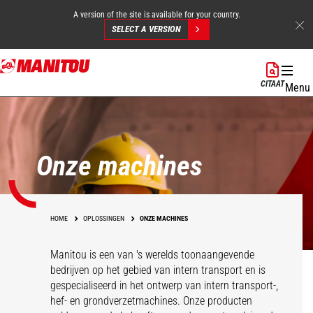
A version of the site is available for your country.
SELECT A VERSION
Overslaan
en
CITAAT
Menu
naar
de
inhoud
gaan
Onze machines
HOME
OPLOSSINGEN
ONZE MACHINES
Manitou is een van 's werelds toonaangevende
bedrijven op het gebied van intern transport en is
gespecialiseerd in het ontwerp van intern transport-,
hef- en grondverzetmachines. Onze producten