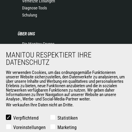
Vernetzte Lösungen
Diagnose-Tools
Schulung
ÜBER UNS
Die Manitou-Gruppe
Kontakt
MANITOU RESPEKTIERT IHRE
Impressum
DATENSCHUTZ
Datenschutz
Veranstaltungen
Wir verwenden Cookies, um das ordnungsgemäße Funktionieren
unserer Website sicherzustellen, den Datenverkehr zu analysieren, um
Neuigkeiten
über unsere Inhalte und Werbung ein qualitatives und personalisiertes
Erlebnis zu bieten, neue Funktionen anzubieten und die in sozialen
Geschichte
Netzwerken verfügbaren Funktionen zu nutzen. Wir geben daher
Allgemeine Verkaufs- und Lieferbedingungen
Informationen zu Ihrer Navigation auf unserer Website an unsere
Analyse-, Werbe- und Social-Media-Partner weiter.
Wir verkaufen Ihre Daten nicht an Dritte.
WEITERE SEITEN DER MANITOU-GROUP
Verpflichtend
Statistiken
Manitou Group
Voreinstellungen
Marketing
Karriere