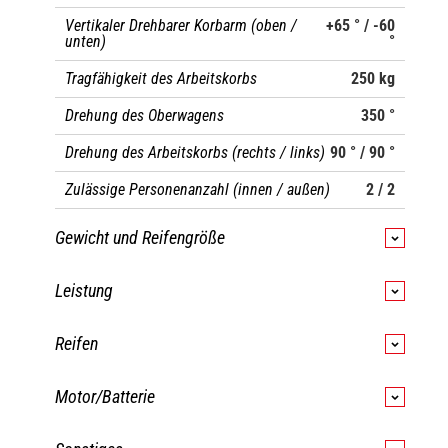
Vertikaler Drehbarer Korbarm (oben /
+65 ° / -60
unten)
°
Tragfähigkeit des Arbeitskorbs
250 kg
Drehung des Oberwagens
350 °
Drehung des Arbeitskorbs (rechts / links)
90 ° / 90 °
Zulässige Personenanzahl (innen / außen)
2 / 2
Gewicht und Reifengröße
Gewicht der Arbeitsbühne*
7530 kg
Leistung
Abmessungen Arbeitskorb (Länge x
2.10 m x 0.76
Breite)
Fahrgeschwindigkeit - Transportmodus
5.30 km/h
m
Reifen
Bodenfreiheit (Zugang)
Fahrgeschwindigkeit - Arbeitsmodus
0.65 km/h
0.35 m
Bereifung
nicht markierend, schaumgefüllt
Motor/Batterie
Gesamtlänge
Steigfähigkeit
8.34 m
40 %
Reifenmodelle
914 x 381 mm / 36X15D610
Batterie
48 V
Gesamtbreite
Zulässige Neigung im Arbeitsmodus
2.38 m
4 °