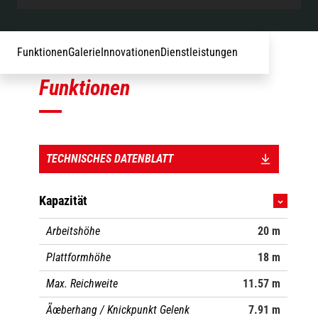
Funktionen
Galerie
Innovationen
Dienstleistungen
Funktionen
TECHNISCHES DATENBLATT
Kapazität
Arbeitshöhe
20 m
Plattformhöhe
18 m
Max. Reichweite
11.57 m
Ãœberhang / Knickpunkt Gelenk
7.91 m