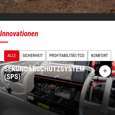
Innovationen
ALLE
SICHERHEIT
PROFITABILITÄT/TCO
KOMFORT
SEKUNDÄRSCHUTZSYSTEM
(SPS)