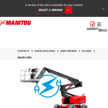
A version of the site is available for your country.
SELECT A VERSION
Direkt
zum
ANGEBOT
Menü
Inhalt
STARTSEITE
UNSERE MASCHINEN
ARBEITSBÜHNEN
GELÄNDE
200 ATJ E 4WS