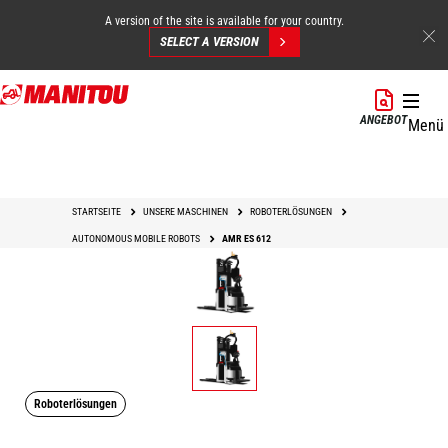
A version of the site is available for your country.
SELECT A VERSION
Direkt
zum
ANGEBOT
Menü
Inhalt
STARTSEITE
UNSERE MASCHINEN
ROBOTERLÖSUNGEN
AUTONOMOUS MOBILE ROBOTS
AMR ES 612
Roboterlösungen