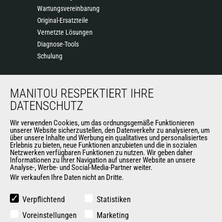
Wartungsvereinbarung
Original-Ersatzteile
Vernetzte Lösungen
Diagnose-Tools
Schulung
ÜBER UNS
MANITOU RESPEKTIERT IHRE
DATENSCHUTZ
Die Manitou-Gruppe
Kontakt
Wir verwenden Cookies, um das ordnungsgemäße Funktionieren
Impressum
unserer Website sicherzustellen, den Datenverkehr zu analysieren, um
über unsere Inhalte und Werbung ein qualitatives und personalisiertes
Datenschutz
Erlebnis zu bieten, neue Funktionen anzubieten und die in sozialen
Netzwerken verfügbaren Funktionen zu nutzen. Wir geben daher
Veranstaltungen
Informationen zu Ihrer Navigation auf unserer Website an unsere
Neuigkeiten
Analyse-, Werbe- und Social-Media-Partner weiter.
Geschichte
Wir verkaufen Ihre Daten nicht an Dritte.
Allgemeine Verkaufs- und Lieferbedingungen
Verpflichtend
Statistiken
Voreinstellungen
Marketing
WEITERE SEITEN DER MANITOU-GROUP