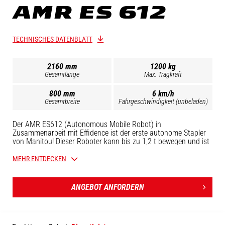
AMR ES 612
TECHNISCHES DATENBLATT
2160 mm
1200 kg
Gesamtlänge
Max. Tragkraft
800 mm
6 km/h
Gesamtbreite
Fahrgeschwindigkeit (unbeladen)
Der AMR ES612 (Autonomous Mobile Robot) in
Zusammenarbeit mit Effidence ist der erste autonome Stapler
von Manitou! Dieser Roboter kann bis zu 1,2 t bewegen und ist
in allen Arten von Anwendungen effizient: Bewegen von Lasten,
Entgegennahme von Bestellungen, Beschicken von
MEHR ENTDECKEN
Produktionslinien. Ausgestattet mit Sensoren bewegt er sich
mühelos in Ihrem Lager und gewährleistet gleichzeitig hohe
Sicherheit. Die Kartierungssoftware ermöglicht es Ihnen,
ANGEBOT ANFORDERN
Investitionen in eine teure Infrastruktur zu vermeiden.
Ausgestattet mit einer Deichsel und einer klappbaren Plattform
kann der ES 612 auch als konventioneller Stapler eingesetzt
werden.