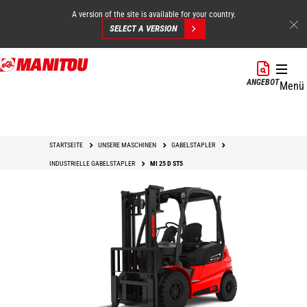
A version of the site is available for your country.
SELECT A VERSION
Direkt
zum
ANGEBOT
Menü
Inhalt
STARTSEITE
UNSERE MASCHINEN
GABELSTAPLER
INDUSTRIELLE GABELSTAPLER
MI 25 D ST5