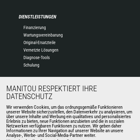
DIENSTLEISTUNGEN
Finanzierung
Wartungsvereinbarung
Original-Ersatzteile
Vernetzte Lösungen
Diagnose-Tools
Schulung
ÜBER UNS
MANITOU RESPEKTIERT IHRE
DATENSCHUTZ
Die Manitou-Gruppe
Kontakt
Wir verwenden Cookies, um das ordnungsgemäße Funktionieren
Impressum
unserer Website sicherzustellen, den Datenverkehr zu analysieren, um
über unsere Inhalte und Werbung ein qualitatives und personalisiertes
Datenschutz
Erlebnis zu bieten, neue Funktionen anzubieten und die in sozialen
Veranstaltungen
Netzwerken verfügbaren Funktionen zu nutzen. Wir geben daher
Informationen zu Ihrer Navigation auf unserer Website an unsere
Neuigkeiten
Analyse-, Werbe- und Social-Media-Partner weiter.