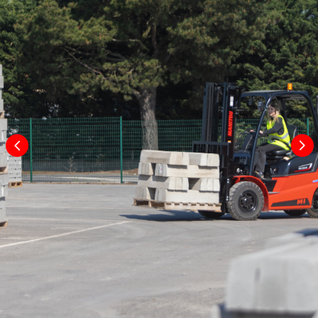
Bodenfreiheit unter Hubgerüst
115 mm
Bodenfreiheit Mitte Radstand
175 mm
Gangbreite für Paletten 1000 x 1200
3930
quer
mm
Gangbreite für Palette 800 x 1200
4130
längs
mm
Wenderadius
2265 mm
Innerer Wenderadius
145 mm