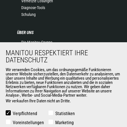
Vernetzte Lösungen
Diagnose-Tools
Schulung
ÜBER UNS
Die Manitou-Gruppe
Kontakt
MANITOU RESPEKTIERT IHRE
Impressum
DATENSCHUTZ
Datenschutz
Veranstaltungen
Wir verwenden Cookies, um das ordnungsgemäße Funktionieren
unserer Website sicherzustellen, den Datenverkehr zu analysieren, um
Neuigkeiten
über unsere Inhalte und Werbung ein qualitatives und personalisiertes
Erlebnis zu bieten, neue Funktionen anzubieten und die in sozialen
Geschichte
Netzwerken verfügbaren Funktionen zu nutzen. Wir geben daher
Allgemeine Verkaufs- und Lieferbedingungen
Informationen zu Ihrer Navigation auf unserer Website an unsere
Analyse-, Werbe- und Social-Media-Partner weiter.
Wir verkaufen Ihre Daten nicht an Dritte.
WEITERE SEITEN DER MANITOU-GROUP
Verpflichtend
Statistiken
Manitou Group
Voreinstellungen
Marketing
Karriere