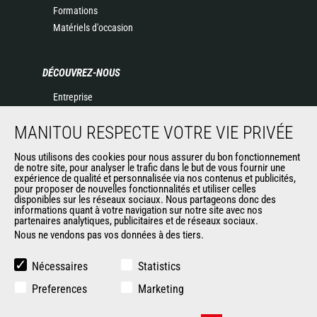
Formations
Matériels d'occasion
DÉCOUVREZ-NOUS
Entreprise
Contacter Manitou
MANITOU RESPECTE VOTRE VIE PRIVÉE
Informations légales
Politique de protection des données
Nous utilisons des cookies pour nous assurer du bon fonctionnement
Evénements
de notre site, pour analyser le trafic dans le but de vous fournir une
expérience de qualité et personnalisée via nos contenus et publicités,
Actualités
pour proposer de nouvelles fonctionnalités et utiliser celles
Historique
disponibles sur les réseaux sociaux. Nous partageons donc des
informations quant à votre navigation sur notre site avec nos
CGV Manitou BF
partenaires analytiques, publicitaires et de réseaux sociaux.
Nous ne vendons pas vos données à des tiers.
AUTRES SITES DU GROUPE
Nécessaires
Statistics
Manitou Group
Preferences
Marketing
Carrières