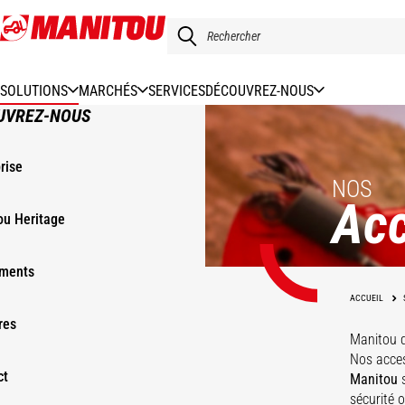
Aller
au
contenu
principal
SOLUTIONS
MARCHÉS
SERVICES
DÉCOUVREZ-NOUS
UVREZ-NOUS
rise
NOS
Acc
ou Heritage
ments
ACCUEIL
res
Manitou 
Nos acces
ct
Manitou
s
sécurité 