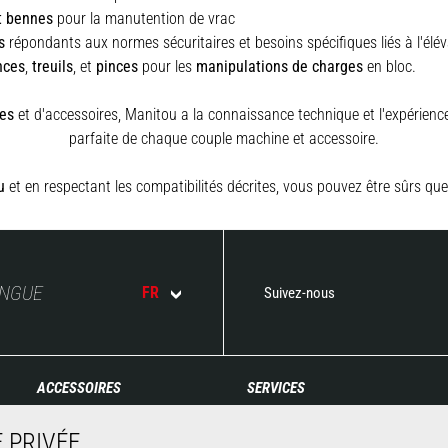
t bennes
pour la manutention de vrac
s
répondants aux normes sécuritaires et besoins spécifiques liés à l'élé
nces
,
treuils
,
et
pinces
pour les
manipulations de charges
en bloc.
es
et d'accessoires, Manitou a la connaissance technique et l'expérience 
parfaite de chaque couple machine et accessoire.
u
et en respectant les compatibilités décrites, vous pouvez être sûrs que
ANGUE
FR
Suivez-nous
ACCESSOIRES
SERVICES
Godets
Financement
 PRIVÉE
Pinces
Extension de garantie