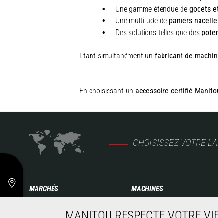
Une gamme étendue de
godets e
Une multitude de
paniers nacelle
Des solutions telles que des
pote
Etant simultanément un
fabricant de machin
En choisissant un
accessoire certifié Manito
CHOISISSEZ VOTRE L
MARCHÉS
MACHINES
Agriculture
Chariots télescopiques de
MANITOU RESPECTE VOTRE VIE
Construction
Construction