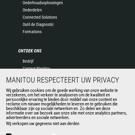
Onderhoudsoplossingen
Onderdelen
Connected Solutions
Outil de Diagnostic
Formations
ONTDEK ONS
Bedrijf
Contact Manitou
Juridische informatie
MANITOU RESPECTEERT UW PRIVACY
Evenementen
Nieuws
Wij gebruiken cookies om de goede werking van onze website te
verzekeren, om het verkeer te analyseren om de kwaliteit en
Geschiedenis
persoonlijke ervaring te bieden door middel van onze content en
reclame om nieuwe mogelijkheden te leveren en te gebruiken die
General Terms and Conditions of Sale
beschikbaar zijn op sociale netwerken en. Zo delen we deze
informatie over uw bezoek aan onze site met onze analytics partners,
adverteerders en sociale netwerken.
Wij verkopen uw gegevens niet aan derden
ANDERE GROEPSSITES
Manitou Group