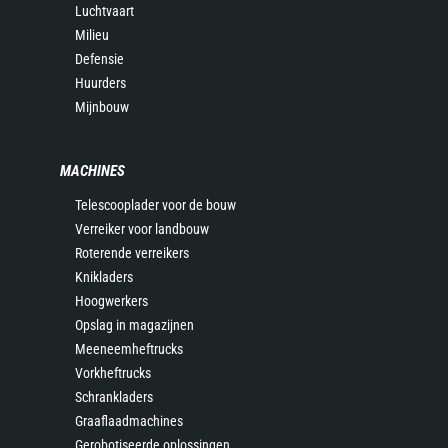
Luchtvaart
Milieu
Defensie
Huurders
Mijnbouw
MACHINES
Telescooplader voor de bouw
Verreiker voor landbouw
Roterende verreikers
Knikladers
Hoogwerkers
Opslag in magazijnen
Meeneemheftrucks
Vorkheftrucks
Schrankladers
Graaflaadmachines
Gerobotiseerde oplossingen