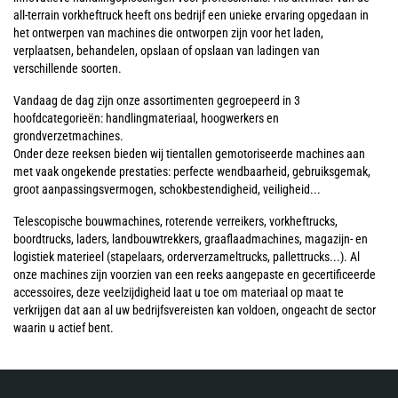
all-terrain vorkheftruck heeft ons bedrijf een unieke ervaring opgedaan in
het ontwerpen van machines die ontworpen zijn voor het laden,
verplaatsen, behandelen, opslaan of opslaan van ladingen van
verschillende soorten.
Vandaag de dag zijn onze assortimenten gegroepeerd in 3
hoofdcategorieën: handlingmateriaal, hoogwerkers en
grondverzetmachines.
Onder deze reeksen bieden wij tientallen gemotoriseerde machines aan
met vaak ongekende prestaties: perfecte wendbaarheid, gebruiksgemak,
groot aanpassingsvermogen, schokbestendigheid, veiligheid...
Telescopische bouwmachines, roterende verreikers, vorkheftrucks,
boordtrucks, laders, landbouwtrekkers, graaflaadmachines, magazijn- en
logistiek materieel (stapelaars, orderverzameltrucks, pallettrucks...). Al
onze machines zijn voorzien van een reeks aangepaste en gecertificeerde
accessoires, deze veelzijdigheid laat u toe om materiaal op maat te
verkrijgen dat aan al uw bedrijfsvereisten kan voldoen, ongeacht de sector
waarin u actief bent.