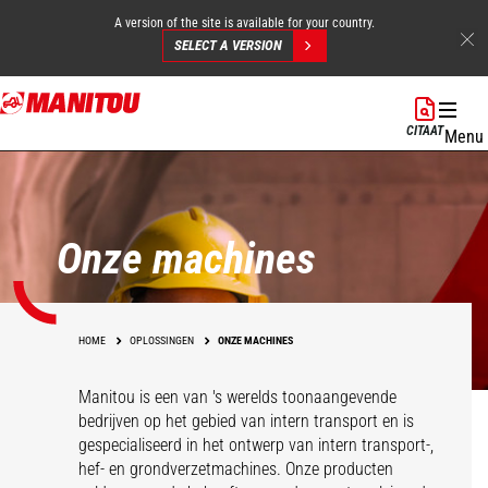
A version of the site is available for your country.
SELECT A VERSION
Overslaan
en
CITAAT
Menu
naar
de
inhoud
gaan
Onze machines
HOME
OPLOSSINGEN
ONZE MACHINES
Manitou is een van 's werelds toonaangevende
bedrijven op het gebied van intern transport en is
gespecialiseerd in het ontwerp van intern transport-,
hef- en grondverzetmachines. Onze producten