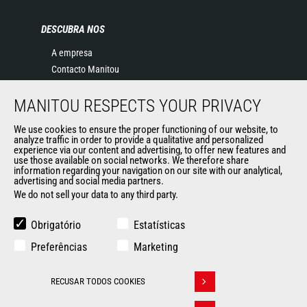
DESCUBRA NOS
A empresa
Contacto Manitou
Informação legal
MANITOU RESPECTS YOUR PRIVACY
Eventos
Notícias
We use cookies to ensure the proper functioning of our website, to
História
analyze traffic in order to provide a qualitative and personalized
experience via our content and advertising, to offer new features and
General Terms and Conditions of Sale
use those available on social networks. We therefore share
information regarding your navigation on our site with our analytical,
advertising and social media partners.
We do not sell your data to any third party.
OUTROS SITES DO GRUPO
Manitou Group
Obrigatório
Estatísticas
Oportunidades de emprego
Preferências
Marketing
Used Manitou Machines
RMI Manitou
RECUSAR TODOS COOKIES
Gehl
Withdraw consent
Edge Attachments