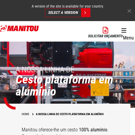
A version of the site is available for your country.
SELECT A VERSION
Skip
to
SOLICITAR ORÇAMENTO
Menu
main
content
A NOSSA LINHA DE
Cesto plataforma em
alumínio
HOME
A NOSSA LINHA DE CESTO PLATAFORMA EM ALUMÍNIO
Manitou oferece-lhe um cesto
100% alumínio
.